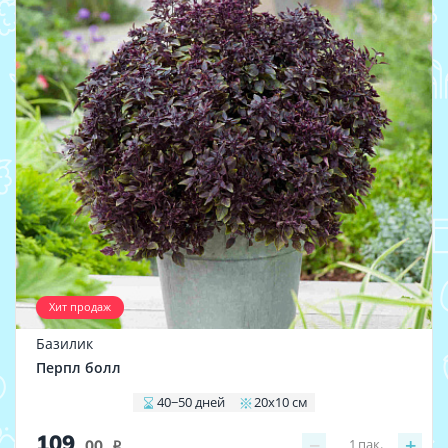
Хит продаж
Базилик
Перпл болл
40−50 дней
20х10 см
109
−
+
1
пак.
.00
i