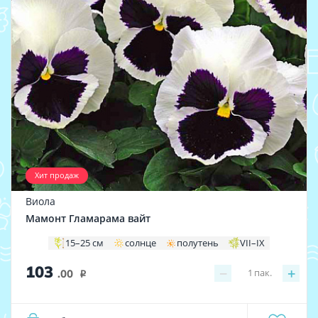
Хит продаж
Виола
Мамонт Гламарама вайт
15–25 см
солнце
полутень
VII–IX
103
−
+
1
пак.
.00
i