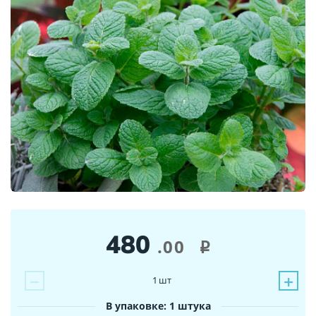
480
.00
i
−
+
1
шт
В упаковке: 1 штука