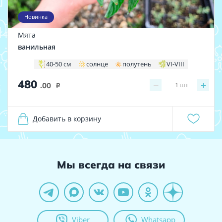
Новинка
Мята
ванильная
40-50 см
солнце
полутень
VI-VIII
480
−
+
1
шт
.00
i
Добавить в корзину
Мы всегда на связи
Viber
Whatsapp