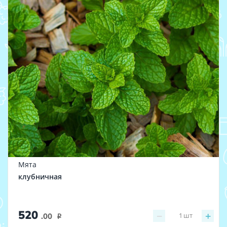
Мята
клубничная
520
−
+
1
шт
.00
i