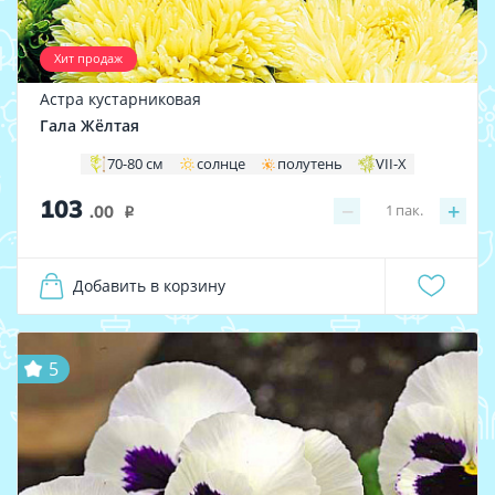
Хит продаж
Астра кустарниковая
Гала Жёлтая
70-80 см
солнце
полутень
VII-X
103
−
+
1
пак.
.00
i
Добавить в корзину
5