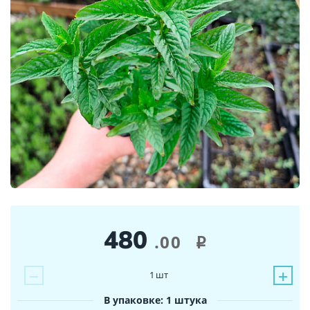
480
.00
i
−
+
1
шт
В упаковке: 1 штука