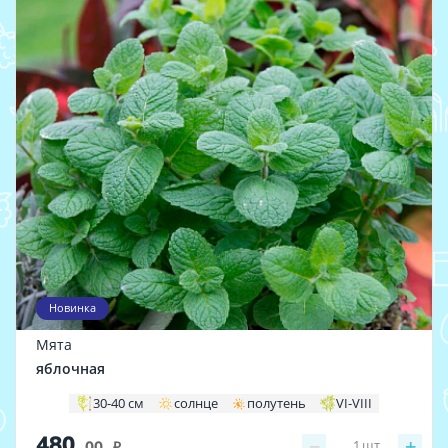
Новинка
Мята
яблочная
30-40 см
солнце
полутень
VI-VIII
480
−
+
1
шт
.00
i