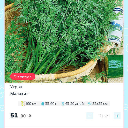
Хит продаж
Укроп
Малахит
100 см
55-60 г
45-50 дней
25х25 см
51
−
+
1
пак.
.00
i