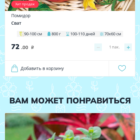
Хит продаж
Помидор
Сват
90-100 см
800 г
100-110 дней
70х60 см
72
−
+
1
пак.
.00
i
Добавить в корзину
ВАМ МОЖЕТ ПОНРАВИТЬСЯ