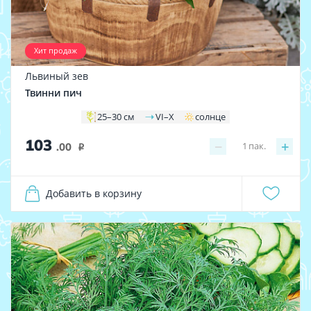
Хит продаж
Львиный зев
Твинни пич
25–30 см
VI–X
солнце
103
−
+
1
пак.
.00
i
Добавить в корзину