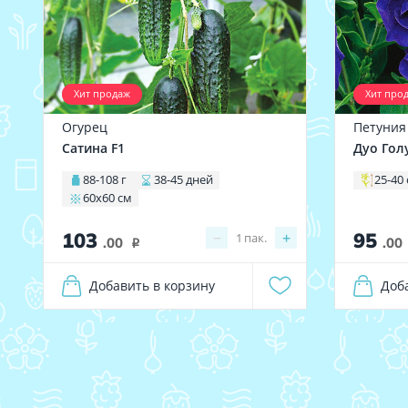
Хит продаж
Хит про
Огурец
Петуния
Сатина F1
Дуо Гол
88-108 г
38-45 дней
25-40
60х60 см
103
95
−
+
1
пак.
.00
.00
i
Добавить в корзину
Доб