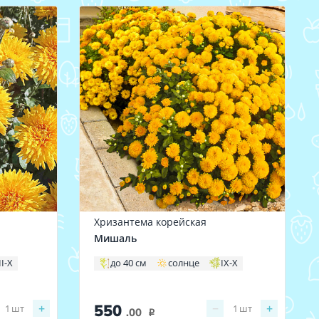
Хризантема корейская
Мишаль
II-X
до 40 см
солнце
IX-X
550
+
−
+
1
шт
1
шт
.00
i