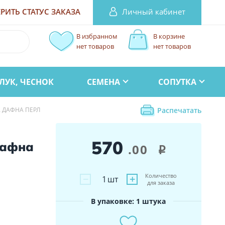
Личный кабинет
РИТЬ СТАТУС
ЗАКАЗА
В избранном
В корзине
нет товаров
нет товаров
ЛУК, ЧЕСНОК
СЕМЕНА
СОПУТКА
 ДАФНА ПЕРЛ
Распечатать
570
Дафна
.00
i
Количество
−
+
1
шт
для заказа
В упаковке: 1 штука