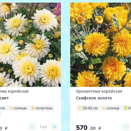
ема корейская
Хризантема корейская
свет
Скифское золото
 см
солнце
полутень
50-60 см
солнце
V
570
−
+
−
1
шт
0
.00
i
i