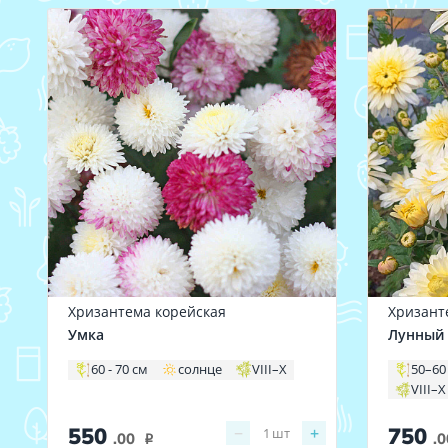
Хризантема корейская
Хризант
Умка
Лунный 
60 - 70 см
солнце
VIII–X
50–60
VIII–X
550
750
−
+
1
шт
.00
.0
i