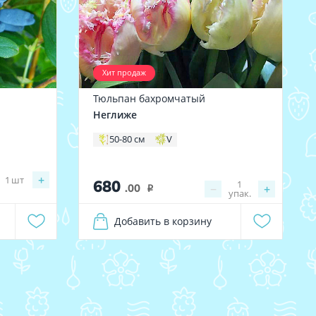
Хит продаж
Тюльпан бахромчатый
Неглиже
50-80 см
V
+
1
шт
680
1
.00
−
+
i
упак.
Добавить в корзину