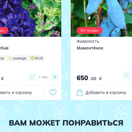
даж
Хит продаж
Жимолость
убая
Мамонтёнок
 см
солнце
VI-IX
−
650
−
+
1
пак.
.00
i
i
авить в корзину
Добавить в корзину
ВАМ МОЖЕТ ПОНРАВИТЬСЯ