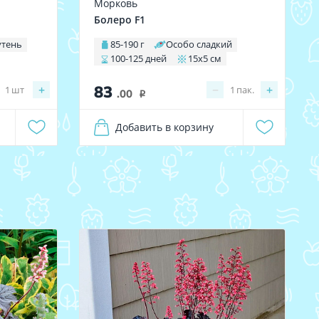
Морковь
Болеро F1
утень
85-190 г
Особо сладкий
100-125 дней
15х5 см
83
+
−
+
1
шт
1
пак.
.00
i
Добавить в корзину