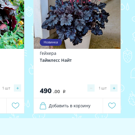
Новинка
Гейхера
Таймлесс Найт
+
−
+
1
шт
1
шт
490
.00
i
Добавить в корзину