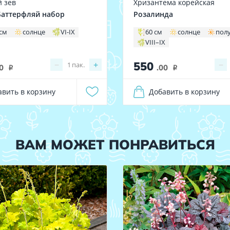
 зев
Хризантема корейская
аттерфляй набор
Розалинда
 см
солнце
VI-IX
60 см
солнце
пол
VIII–IX
550
−
+
−
1
пак.
0
.00
i
i
авить в корзину
Добавить в корзину
ВАМ МОЖЕТ ПОНРАВИТЬСЯ