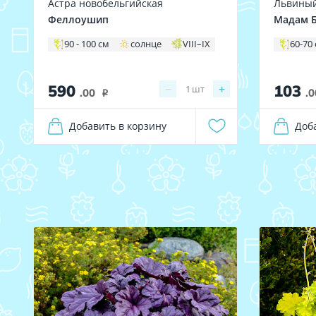
Астра новобельгийская
Львиный
Феллоушип
Мадам Б
90 - 100 см
солнце
VIII–IX
60-70
590
103
−
+
1
шт
.00
.0
i
Добавить в корзину
Доб