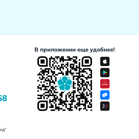
В приложении еще удобнее!
58
од"