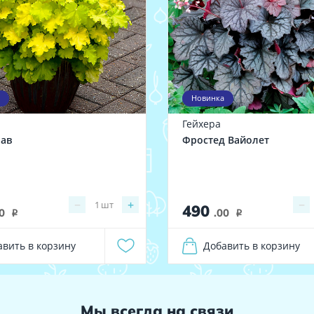
Новинка
Гейхера
ав
Фростед Вайолет
−
+
−
1
шт
490
0
.00
i
i
авить в корзину
Добавить в корзину
Мы всегда на связи