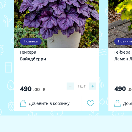
Новинка
Новинка
Гейхера
Гейхера
Вайлдберри
Лемон Л
−
+
1
шт
490
490
.00
.0
i
Добавить в корзину
Доб