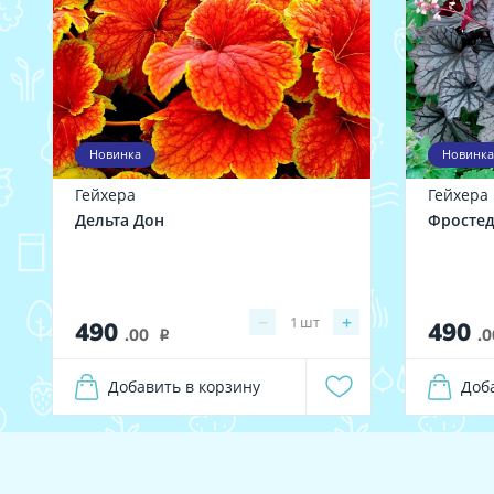
Новинка
Новинка
Гейхера
Гейхера
Дельта Дон
Фростед
−
+
1
шт
490
490
.00
.0
i
Добавить в корзину
Доб