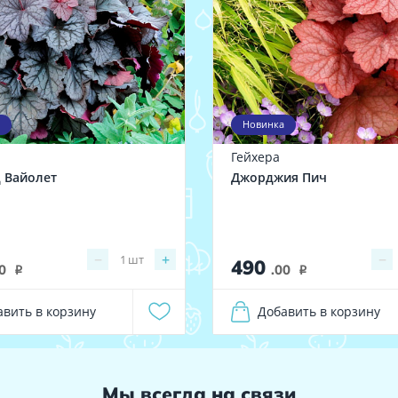
Новинка
Гейхера
 Вайолет
Джорджия Пич
−
+
−
1
шт
490
0
.00
i
i
авить в корзину
Добавить в корзину
Мы всегда на связи