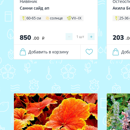
Нивяник
Остеосп
Санни сайд ап
Акила Б
60-65 см
солнце
VII–IX
25-36
850
203
−
+
1
шт
.00
.0
i
Добавить в корзину
Доб