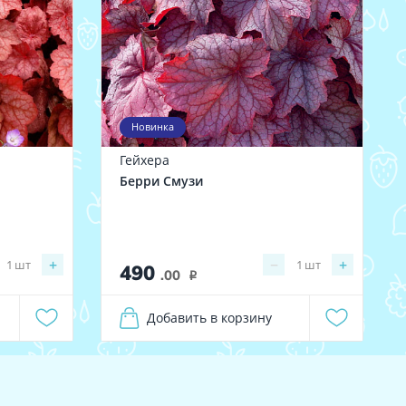
Новинка
Гейхера
Берри Смузи
+
−
+
1
шт
1
шт
490
.00
i
Добавить в корзину