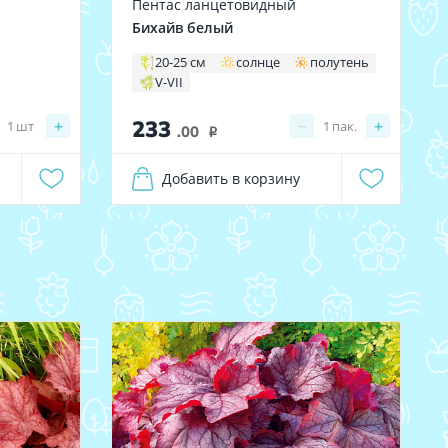
Пентас ланцетовидный
Бихайв белый
20-25 см
солнце
полутень
V-VII
233
+
−
+
1
шт
1
пак.
.00
i
Добавить в корзину