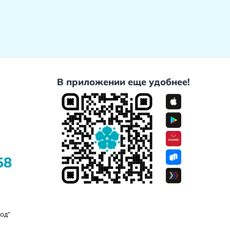
В приложении еще удобнее!
58
од"