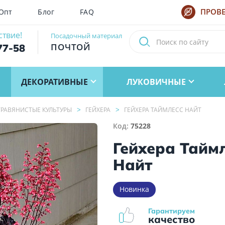
Опт
Блог
FAQ
ПРОВЕ
ствие!
Посадочный материал
ПОЧТОЙ
77-58
ДЕКОРАТИВНЫЕ
ЛУКОВИЧНЫЕ
РАВЯНИСТЫЕ КУЛЬТУРЫ
ГЕЙХЕРА
ГЕЙХЕРА ТАЙМЛЕСС НАЙТ
Код:
75228
Гейхера Тайм
Найт
Новинка
Гарантируем
качество