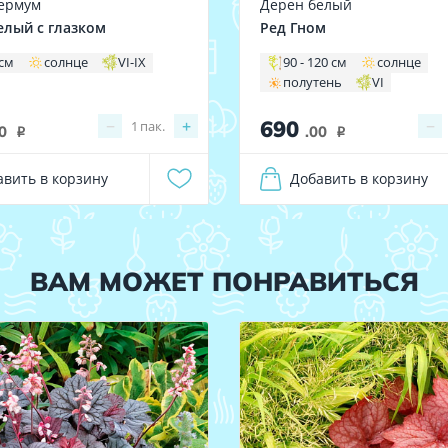
ермум
Дерен белый
елый с глазком
Ред Гном
 см
солнце
VI-IX
90 - 120 см
солнце
полутень
VI
690
−
+
−
1
пак.
0
.00
i
i
авить в корзину
Добавить в корзину
ВАМ МОЖЕТ ПОНРАВИТЬСЯ