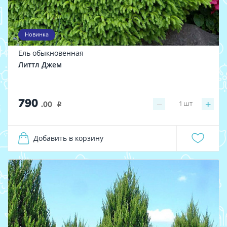
Новинка
Ель обыкновенная
Литтл Джем
790
−
+
1
шт
.00
i
Добавить в корзину