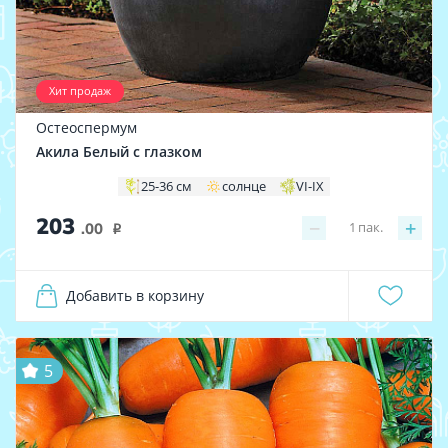
Хит продаж
Остеоспермум
Акила Белый с глазком
25-36 см
солнце
VI-IX
203
−
+
1
пак.
.00
i
Добавить в корзину
5