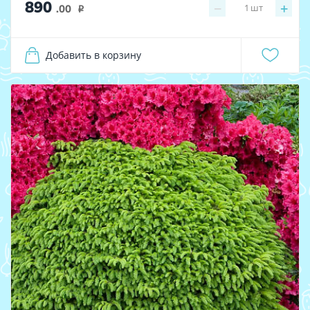
890
−
+
1
шт
.00
i
Добавить в корзину