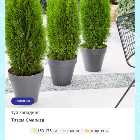
Новинка
Туя западная
Тотем Смарагд
150-175 см
солнце
полутень