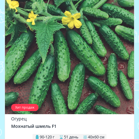
Хит продаж
Огурец
Мохнатый шмель F1
90-120 г
51 день
40х60 см