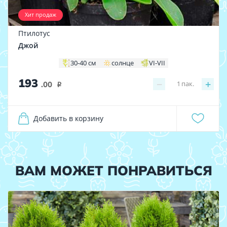
Хит продаж
Птилотус
Джой
30-40 см
солнце
VI-VII
193
−
+
1
пак.
.00
i
Добавить в корзину
ВАМ МОЖЕТ ПОНРАВИТЬСЯ