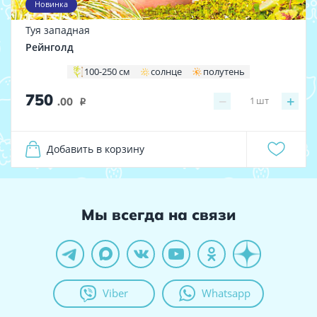
Новинка
Туя западная
Рейнголд
100-250 см
солнце
полутень
750
−
+
1
шт
.00
i
Добавить в корзину
Мы всегда на связи
Viber
Whatsapp