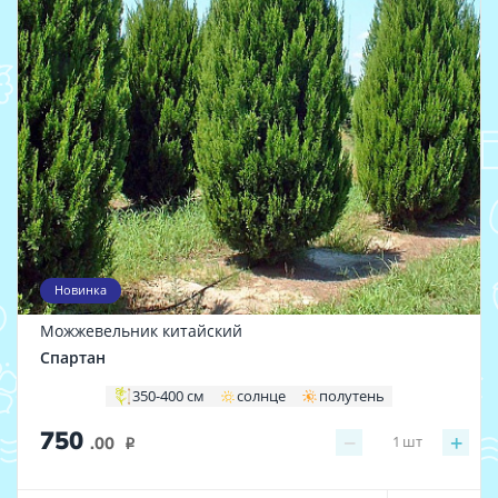
Новинка
Можжевельник китайский
Спартан
350-400 см
солнце
полутень
750
−
+
1
шт
.00
i