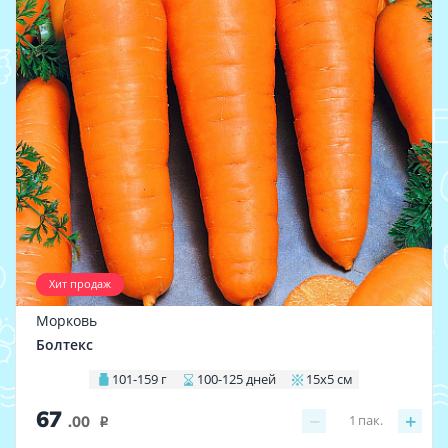
Хит продаж
Морковь
Болтекс
101-159 г
100-125 дней
15х5 см
67
−
+
1
пак.
.00
i