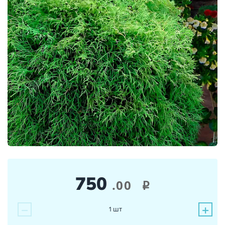
750
.00
i
−
+
1
шт