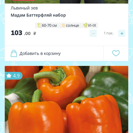
Львиный зев
Мадам Баттерфляй набор
60-70 см
солнце
VI-IX
103
−
+
1
пак.
.00
i
Добавить в корзину
4.9