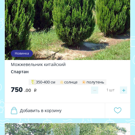
Новинка
Можжевельник китайский
Спартан
350-400 см
солнце
полутень
750
−
+
1
шт
.00
i
Добавить в корзину