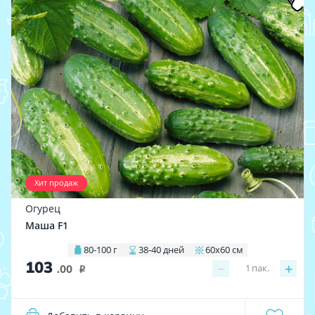
Хит продаж
Огурец
Маша F1
80-100 г
38-40 дней
60х60 см
103
−
+
1
пак.
.00
i