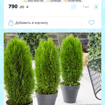
300–600 см
солнце
полутень
790
−
+
1
шт
.00
i
Добавить в корзину