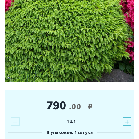
790
.00
i
−
+
1
шт
В упаковке: 1 штука