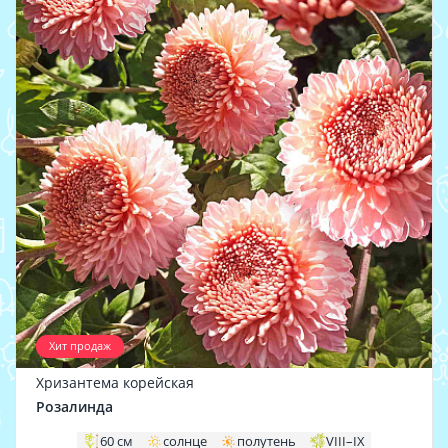
Хит продаж
Хризантема корейская
Розалинда
60 см
солнце
полутень
VIII–IX