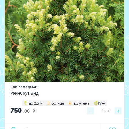
Ель канадская
Рэйнбоуз Энд
до 2,5 м
солнце
полутень
IV-V
750
−
+
1
шт
.00
i