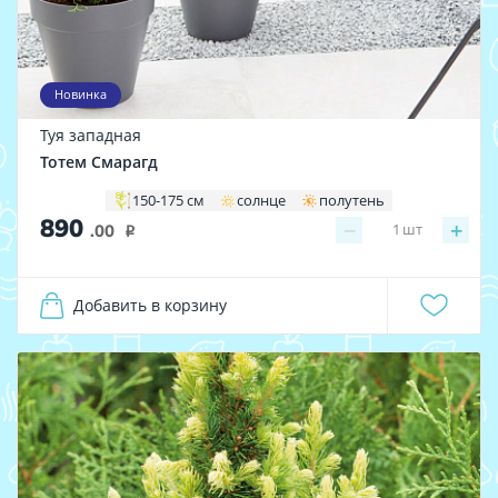
Новинка
Туя западная
Тотем Смарагд
150-175 см
солнце
полутень
890
−
+
1
шт
.00
i
Добавить в корзину