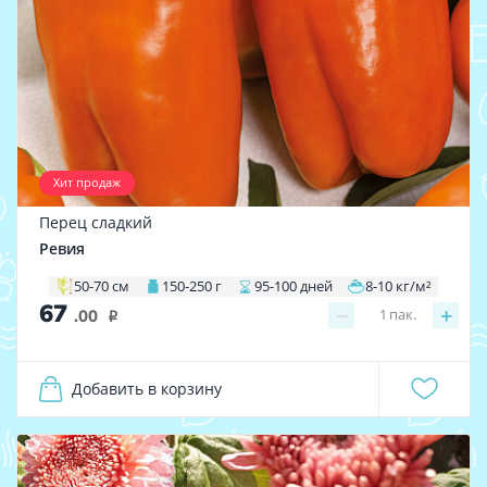
Хит продаж
Перец сладкий
Ревия
50-70 см
150-250 г
95-100 дней
8-10 кг/м²
67
−
+
1
пак.
.00
i
Добавить в корзину