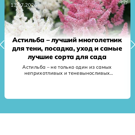
30.06.2026
олетник
Какой укроп посеять на у
и самые
Отличие засолочного
ада
салатного укропа. Прав
посев и уход за зеле
 самых
ливых
Укроп – одна из самых популярны
е и…
вкусовых травянистых культур, 
высевают в открытый грунт 