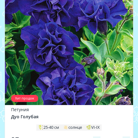
Хит продаж
Петуния
Дуо Голубая
25-40 см
солнце
VI-IX