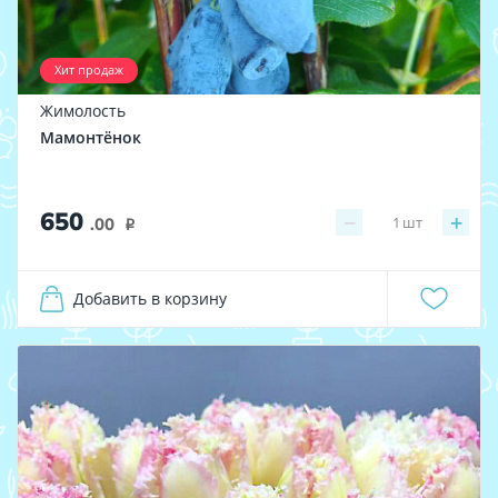
Хит продаж
Жимолость
Мамонтёнок
650
−
+
1
шт
.00
i
Добавить в корзину