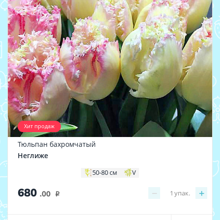
Хит продаж
Тюльпан бахромчатый
Неглиже
50-80 см
V
680
−
+
1
упак.
.00
i