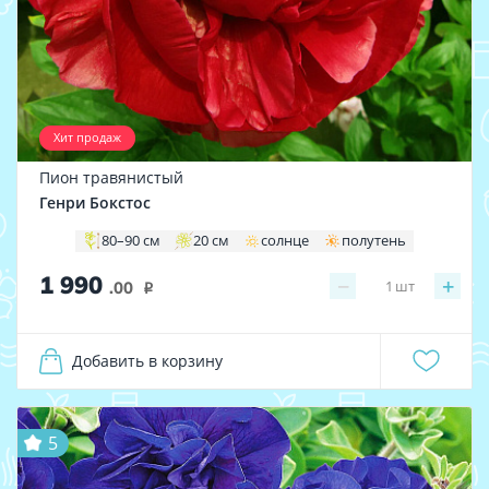
Хит продаж
Пион травянистый
Генри Бокстос
80–90 см
20 см
солнце
полутень
1 990
−
+
1
шт
.00
i
Добавить в корзину
5