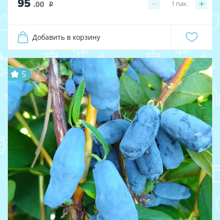
95
−
+
1
пак.
.00
i
Добавить в корзину
5