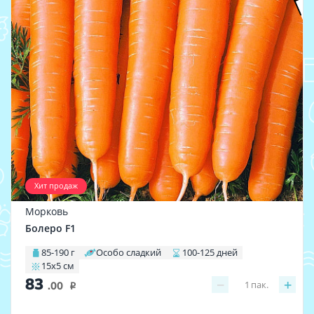
Хит продаж
Морковь
Болеро F1
85-190 г
Особо сладкий
100-125 дней
15х5 см
83
−
+
1
пак.
.00
i