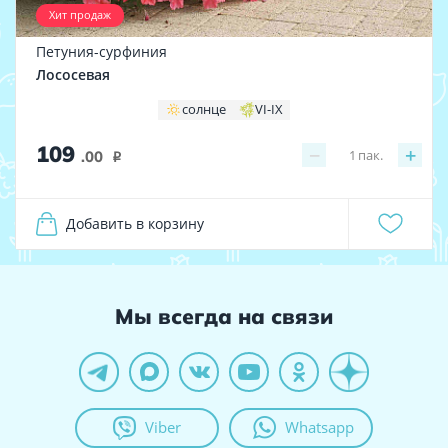
Хит продаж
Петуния-сурфиния
Лососевая
солнце
VI-IX
109
−
+
1
пак.
.00
i
Добавить в корзину
Мы всегда на связи
Viber
Whatsapp