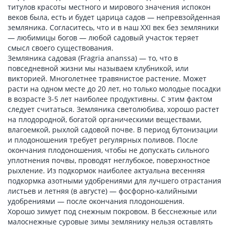
титулов красоты местного и мирового значения испокон
веков была, есть и будет царица садов — непревзойденная
земляника. Согласитесь, что и в наш XXI век без земляники
— любимицы богов — любой садовый участок теряет
смысл своего существования.
Земляника садовая (Fragria ananssa) — то, что в
повседневной жизни мы называем клубникой, или
викторией. Многолетнее травянистое растение. Может
расти на одном месте до 20 лет, но только молодые посадки
в возрасте 3-5 лет наиболее продуктивны. С этим фактом
следует считаться. Земляника светолюбива, хорошо растет
на плодородной, богатой органическими веществами,
влагоемкой, рыхлой садовой почве. В период бутонизации
и плодоношения требует регулярных поливов. После
окончания плодоношения, чтобы не допускать сильного
уплотнения почвы, проводят неглубокое, поверхностное
рыхление. Из подкормок наиболее актуальна весенняя
подкормка азотными удобрениями для лучшего отрастания
листьев и летняя (в августе) — фосфорно-калийными
удобрениями — после окончания плодоношения.
Хорошо зимует под снежным покровом. В бесснежные или
малоснежные суровые зимы землянику нельзя оставлять