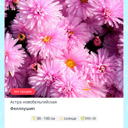
Хит продаж
Астра новобельгийская
Феллоушип
90 - 100 см
солнце
VIII–IX