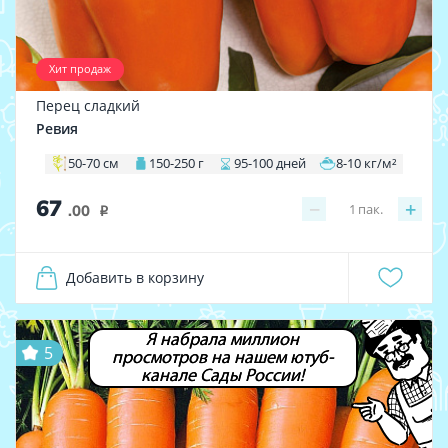
Хит продаж
Перец сладкий
Ревия
50-70 см
150-250 г
95-100 дней
8-10 кг/м²
67
−
+
1
пак.
.00
i
Добавить в корзину
Я набрала миллион
5
просмотров на нашем ютуб-
канале Сады России!