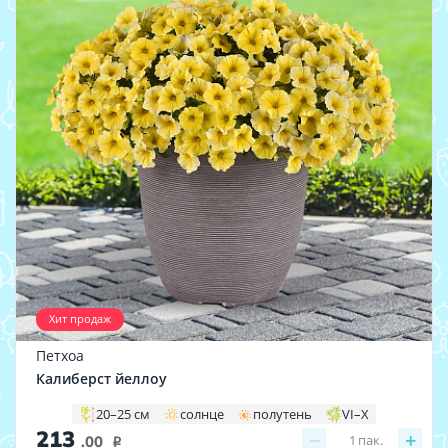
Хит продаж
Петхоа
Калиберст йеллоу
20–25 см
солнце
полутень
VI–X
213
−
+
1
пак.
.00
i