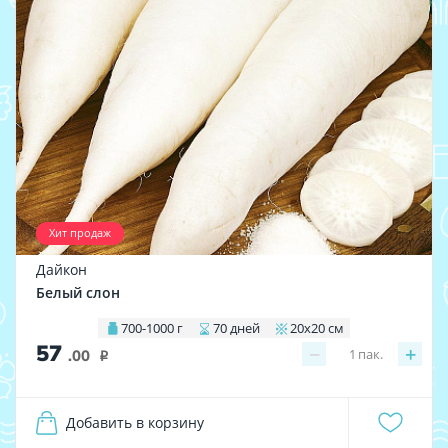
Хит продаж
Дайкон
Белый слон
700-1000 г
70 дней
20х20 см
57
−
+
1
пак.
.00
i
Добавить в корзину