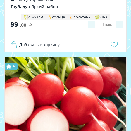
Трубадур Яркий набор
45-60 см
солнце
полутень
VII-X
99
−
+
1
пак.
.00
i
Добавить в корзину
5