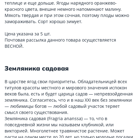
теплице и еще дольше. Ягоды нарядного оранжево-
красного цвета, внешне немного напоминают малину.
Мякоть твердая и при этом сочная, поэтому плоды можно
замораживать. Сорт хорошо зимует.
Цена указана за 5 шт.
Почтовая рассылка данного товара осуществляется
ВЕСНОЙ.
Земляника садовая
В царстве ягод свои приоритеты. Обладательницей всех
титулов красоты местного и мирового значения испокон
веков была, есть и будет царица садов — непревзойденная
земляника. Согласитесь, что и в наш XXI век без земляники
— любимицы богов — любой садовый участок теряет
смысл своего существования.
Земляника садовая (Fragria ananssa) — то, что в
повседневной жизни мы называем клубникой, или
викторией. Многолетнее травянистое растение. Может
расти на одном месте до 20 лет, но только молодые посадки