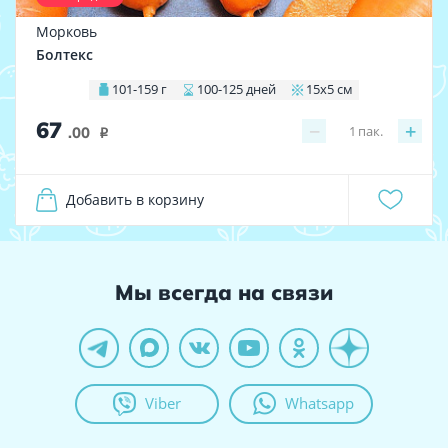
Морковь
Болтекс
101-159 г
100-125 дней
15х5 см
67
−
+
1
пак.
.00
i
Добавить в корзину
Мы всегда на связи
Viber
Whatsapp