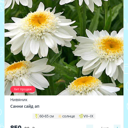
Хит продаж
Нивяник
Санни сайд ап
60-65 см
солнце
VII–IX
850
1
шт