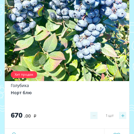
Хит продаж
Голубика
Норт блю
670
−
+
1
шт
.00
i