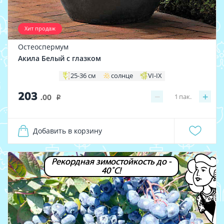
Хит продаж
Остеоспермум
Акила Белый с глазком
25-36 см
солнце
VI-IX
203
−
+
1
пак.
.00
i
Добавить в корзину
Рекордная зимостойкость до -
40˚С!