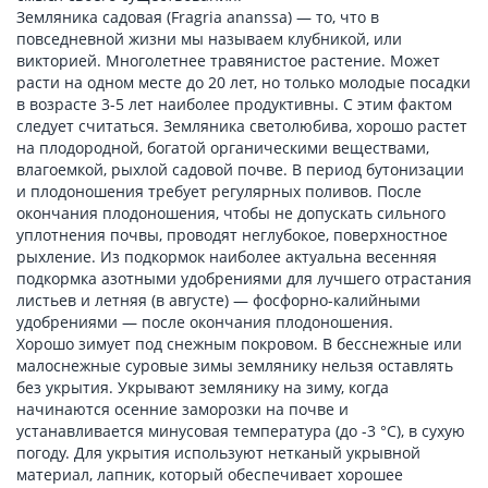
Земляника садовая (Fragria ananssa) — то, что в
повседневной жизни мы называем клубникой, или
викторией. Многолетнее травянистое растение. Может
расти на одном месте до 20 лет, но только молодые посадки
в возрасте 3-5 лет наиболее продуктивны. С этим фактом
следует считаться. Земляника светолюбива, хорошо растет
на плодородной, богатой органическими веществами,
влагоемкой, рыхлой садовой почве. В период бутонизации
и плодоношения требует регулярных поливов. После
окончания плодоношения, чтобы не допускать сильного
уплотнения почвы, проводят неглубокое, поверхностное
рыхление. Из подкормок наиболее актуальна весенняя
подкормка азотными удобрениями для лучшего отрастания
листьев и летняя (в августе) — фосфорно-калийными
удобрениями — после окончания плодоношения.
Хорошо зимует под снежным покровом. В бесснежные или
малоснежные суровые зимы землянику нельзя оставлять
без укрытия. Укрывают землянику на зиму, когда
начинаются осенние заморозки на почве и
устанавливается минусовая температура (до -3 °С), в сухую
погоду. Для укрытия используют нетканый укрывной
материал, лапник, который обеспечивает хорошее