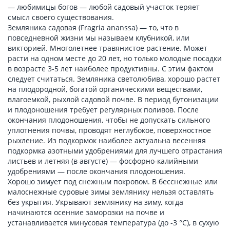
— любимицы богов — любой садовый участок теряет
смысл своего существования.
Земляника садовая (Fragria ananssa) — то, что в
повседневной жизни мы называем клубникой, или
викторией. Многолетнее травянистое растение. Может
расти на одном месте до 20 лет, но только молодые посадки
в возрасте 3-5 лет наиболее продуктивны. С этим фактом
следует считаться. Земляника светолюбива, хорошо растет
на плодородной, богатой органическими веществами,
влагоемкой, рыхлой садовой почве. В период бутонизации
и плодоношения требует регулярных поливов. После
окончания плодоношения, чтобы не допускать сильного
уплотнения почвы, проводят неглубокое, поверхностное
рыхление. Из подкормок наиболее актуальна весенняя
подкормка азотными удобрениями для лучшего отрастания
листьев и летняя (в августе) — фосфорно-калийными
удобрениями — после окончания плодоношения.
Хорошо зимует под снежным покровом. В бесснежные или
малоснежные суровые зимы землянику нельзя оставлять
без укрытия. Укрывают землянику на зиму, когда
начинаются осенние заморозки на почве и
устанавливается минусовая температура (до -3 °С), в сухую