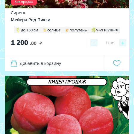
Хит продаж
Сирень
Мейера Ред Пикси
до 150 см
солнце
полутень
V-VI и VIII-IX
1 200
−
+
1
шт
.00
i
Добавить в корзину
ЛИДЕР ПРОДАЖ