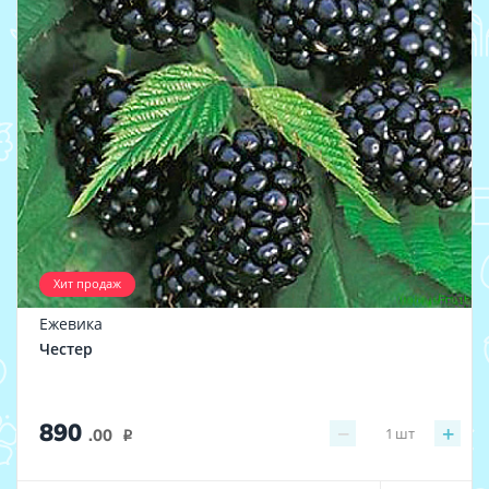
Хит продаж
Ежевика
Честер
890
−
+
1
шт
.00
i