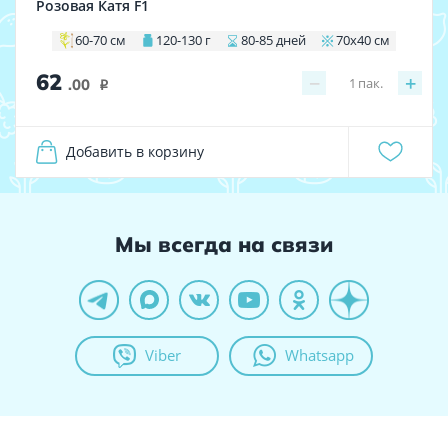
Розовая Катя F1
60-70 см
120-130 г
80-85 дней
70х40 см
62
−
+
1
пак.
.00
i
Добавить в корзину
Мы всегда на связи
Viber
Whatsapp