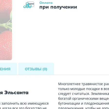
Оплата
при получении
ЕНИЯ
ОТЗЫВЫ
(0)
Многолетнее травянистое рас
только молодые посадки в во
я Эльсанта
следует считаться. Земляник
богатой органическими вещес
ки заполнить всю имеющуюся
бутонизации и плодоношения
 когда все это богатство не
плодоношения, чтобы не допу