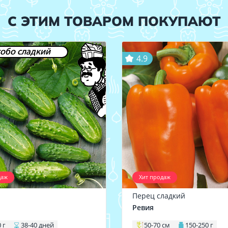
С ЭТИМ ТОВАРОМ ПОКУПАЮТ
обо сладкий
4.9
даж
Хит продаж
Перец сладкий
1
Ревия
 г
38-40 дней
50-70 см
150-250 г