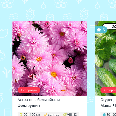
ос
5
Хит продаж
Хит про
Астра новобельгийская
Огурец
Феллоушип
Маша F
90 - 100 см
солнце
VIII–IX
80-100