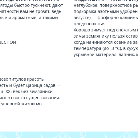
 ягоды быстро тускнеют, дают
неглубокое, поверхностное р
иятности вам не грозят, ведь
подкормка азотными удобрени
ные и ароматные, и такими
августе) — фосфорно-калийн
плодоношения.
Хорошо зимует под снежным 
зимы землянику нельзя остав
 ВЕСНОЙ.
когда начинаются осенние за
температура (до -3 °С), в су
укрывной материал, лапник, 
всех титулов красоты
есть и будет царица садов —
аш XXI век без земляники —
мысл своего существования.
вседневной жизни мы