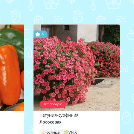
5
Хит продаж
Петуния-сурфиния
Лососевая
солнце
VI-IX