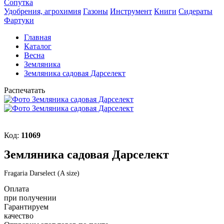
Сопутка
Удобрения, агрохимия
Газоны
Инструмент
Книги
Сидераты
Фартуки
Главная
Каталог
Весна
Земляника
Земляника садовая Дарселект
Распечатать
Код:
11069
Земляника садовая Дарселект
Fragaria Darselect (A size)
Оплата
при получении
Гарантируем
качество