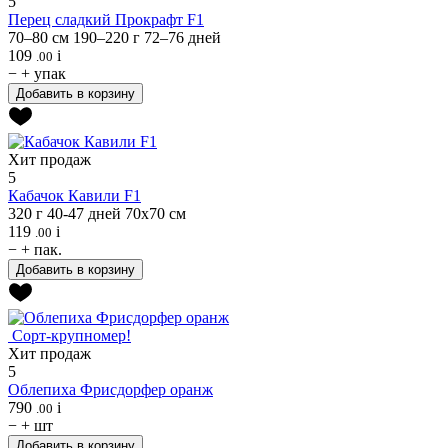
5
Перец сладкий
Прокрафт F1
70–80 см
190–220 г
72–76 дней
109
i
.00
−
+
упак
Добавить в корзину
Хит продаж
5
Кабачок
Кавили F1
320 г
40-47 дней
70х70 см
119
i
.00
−
+
пак.
Добавить в корзину
Сорт-крупномер!
Хит продаж
5
Облепиха
Фрисдорфер оранж
790
i
.00
−
+
шт
Добавить в корзину