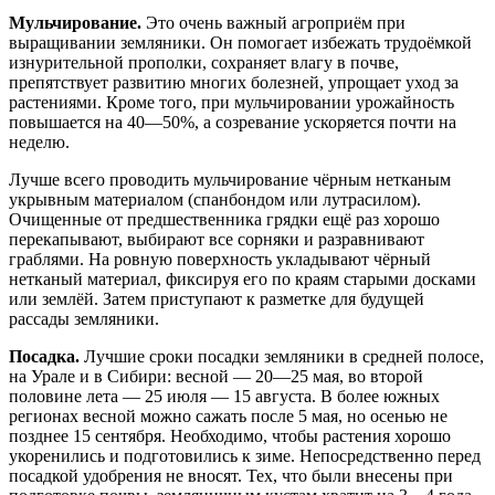
Мульчирование.
Это очень важный агроприём при
выращивании земляники. Он помогает избежать трудоёмкой
изнурительной прополки, сохраняет влагу в почве,
препятствует развитию многих болезней, упрощает уход за
растениями. Кроме того, при мульчировании урожайность
повышается на 40—50%, а созревание ускоряется почти на
неделю.
Лучше всего проводить мульчирование чёрным нетканым
укрывным материалом (спанбондом или лутрасилом).
Очищенные от предшественника грядки ещё раз хорошо
перекапывают, выбирают все сорняки и разравнивают
граблями. На ровную поверхность укладывают чёрный
нетканый материал, фиксируя его по краям старыми досками
или землёй. Затем приступают к разметке для будущей
рассады земляники.
Посадка.
Лучшие сроки посадки земляники в средней полосе,
на Урале и в Сибири: весной — 20—25 мая, во второй
половине лета — 25 июля — 15 августа. В более южных
регионах весной можно сажать после 5 мая, но осенью не
позднее 15 сентября. Необходимо, чтобы растения хорошо
укоренились и подготовились к зиме. Непосредственно перед
посадкой удобрения не вносят. Тех, что были внесены при