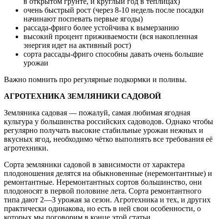
в открытом грунте, и круглый год в теплицах)
очень быстрый рост (через 8-10 недель после посадки
начинают поспевать первые ягоды)
рассада-фриго более устойчива к вымерзанию
высокий процент приживаемости (вся накопленная
энергия идет на активный рост)
сорта рассады-фриго способны давать очень большие
урожаи
Важно помнить про регулярные подкормки и поливы.
АГРОТЕХНИКА ЗЕМЛЯНИКИ САДОВОЙ
Земляника садовая — пожалуй, самая любимая ягодная
культура у большинства российских садоводов. Однако чтобы
регулярно получать высокие стабильные урожаи нежных и
вкусных ягод, необходимо чётко выполнять все требования её
агротехники.
Сорта земляники садовой в зависимости от характера
плодоношения делятся на обыкновенные (неремонтантные) и
ремонтантные. Неремонтантных сортов большинство, они
плодоносят в первой половине лета. Сорта ремонтантного
типа дают 2—3 урожая за сезон. Агротехника и тех, и других
практически одинакова, но есть в ней свои особенности, о
которых мы поговорим в конце этой статьи.