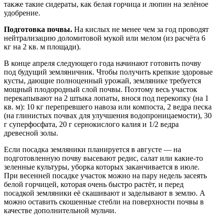
также такие сидераты, как белая горчица и люпин на зелёное
удобрение.
Подготовка почвы.
На кислых не менее чем за год проводят
нейтрализацию доломитовой мукой или мелом (из расчёта 6
кг на 2 кв. м площади).
В конце апреля следующего года начинают готовить почву
под будущий земляничник. Чтобы получить крепкие здоровые
кусты, дающие полноценный урожай, землянике требуется
мощный плодородный слой почвы. Поэтому весь участок
перекапывают на 2 штыка лопаты, внося под перекопку (на 1
кв. м): 10 кг перепревшего навоза или компоста, 2 ведра песка
(на глинистых почвах для улучшения водопроницаемости), 30
г суперфосфата, 20 г сернокислого калия и 1/2 ведра
древесной золы.
Если посадка земляники планируется в августе — на
подготовленную почву высевают редис, салат или какие-то
зеленные культуры, уборка которых заканчивается в июле.
При весенней посадке участок можно на пару недель засеять
белой горчицей, которая очень быстро растёт, и перед
посадкой земляники её скашивают и заделывают в землю. А
можно оставить скошенные стебли на поверхности почвы в
качестве дополнительной мульчи.