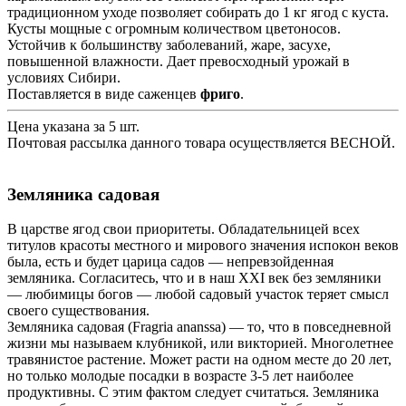
традиционном уходе позволяет собирать до 1 кг ягод с куста.
Кусты мощные с огромным количеством цветоносов.
Устойчив к большинству заболеваний, жаре, засухе,
повышенной влажности. Дает превосходный урожай в
условиях Сибири.
Поставляется в виде саженцев
фриго
.
Цена указана за 5 шт.
Почтовая рассылка данного товара осуществляется ВЕСНОЙ.
Земляника садовая
В царстве ягод свои приоритеты. Обладательницей всех
титулов красоты местного и мирового значения испокон веков
была, есть и будет царица садов — непревзойденная
земляника. Согласитесь, что и в наш XXI век без земляники
— любимицы богов — любой садовый участок теряет смысл
своего существования.
Земляника садовая (Fragria ananssa) — то, что в повседневной
жизни мы называем клубникой, или викторией. Многолетнее
травянистое растение. Может расти на одном месте до 20 лет,
но только молодые посадки в возрасте 3-5 лет наиболее
продуктивны. С этим фактом следует считаться. Земляника