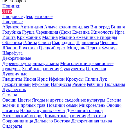
нет товаров
Новинки
Лето
Плодовые
Декоративные
Плодовые
Абрикос
Актинидия
Алыча колонновидная
Виноград
Вишня
Голубика
Груша
Черевишня (Дюк)
Ежевика
Жимолость
Ирга
Йошта
Крыжовник
Малина
Малино-ежевичные гибриды
Облепиха
Рябина
Слива
Смородина
Тернослива
Черешня
Яблони
Брусника
Грецкий орех
Миндаль
Персик
Фундук
Шарафуга
Декоративные
Деревья, кустарники, лианы
Многолетние травянистые
культуры
Хвойные растения
Суккуленты
Гортензия
Луковичные
Гиацинты
Иксия
Ирис
Ифейон
Крокусы
Лилии
Лук
декоративный
Мускари
Нарциссы
Разное
Рябчики
Тюльпаны
Лук, чеснок
Семена
Овощи
Цветы
Ягоды и другие съедобные культуры
Семена
зелени и пряных трав
Новинки семян
Микрозелень
Овощи-
гиганты
Наборы лучших семян
Домашний огород
Аптекарский огород
Комнатные растения
Экзотика
Сокровищница Дальнего Востока
Декоративная тыква
Сидераты