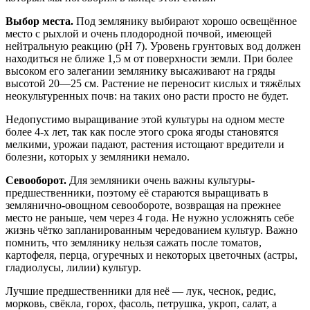
Выбор места.
Под землянику выбирают хорошо освещённое
место с рыхлой и очень плодородной почвой, имеющей
нейтральную реакцию (рН 7). Уровень грунтовых вод должен
находиться не ближе 1,5 м от поверхности земли. При более
высоком его залегании землянику высаживают на гряды
высотой 20—25 см. Растение не переносит кислых и тяжёлых
неокультуренных почв: на таких оно расти просто не будет.
Недопустимо выращивание этой культуры на одном месте
более 4-х лет, так как после этого срока ягоды становятся
мелкими, урожаи падают, растения истощают вредители и
болезни, которых у земляники немало.
Севооборот.
Для земляники очень важны культуры-
предшественники, поэтому её стараются выращивать в
землянично-овощном севообороте, возвращая на прежнее
место не раньше, чем через 4 года. Не нужно усложнять себе
жизнь чётко запланированным чередованием культур. Важно
помнить, что землянику нельзя сажать после томатов,
картофеля, перца, огуречных и некоторых цветочных (астры,
гладиолусы, лилии) культур.
Лучшие предшественники для неё — лук, чеснок, редис,
морковь, свёкла, горох, фасоль, петрушка, укроп, салат, а