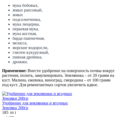
мука бобовых,
жмых рапсовый,
жмых
подсолнечника,
мука люцерны,
перьевая мука,
мука костная,
барда пшеничная,
меласса,
морские водоросли,
глютен кукурузный,
пивная дробина,
дрожжи.
Применение:
Внести удобрение на поверхность почвы вокруг
растения, полить, замульчировать. Земляника – от 20 грамм на
куст. Малина, ежевика, виноград, смородина – от 100 грамм
под куст. Для ремонтантных сортов увеличить вдвое.
Удобрение для земляники и ягодных
Земляки 200гр
185
i
.00