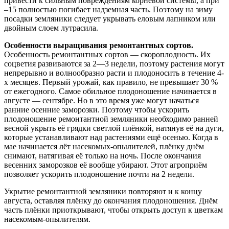
привести к сильным повреждениям корневой системы, а при
–15 полностью погибает надземная часть. Поэтому на зиму
посадки земляники следует укрывать еловым лапником или
двойным слоем лутрасила.
Особенности выращивания ремонтантных сортов.
Особенность ремонтантных сортов — скороплодность. Их
соцветия развиваются за 2—3 недели, поэтому растения могут
непрерывно и волнообразно расти и плодоносить в течение 4-
х месяцев. Первый урожай, как правило, не превышает 30 %
от ежегодного. Самое обильное плодоношение начинается в
августе — сентябре. Но в это время уже могут начаться
ранние осенние заморозки. Поэтому чтобы ускорить
плодоношение ремонтантной земляники необходимо ранней
весной укрыть её грядки светлой плёнкой, натянув её на дуги,
которые устанавливают над растениями ещё осенью. Когда в
мае начинается лёт насекомых-опылителей, плёнку днём
снимают, натягивая её только на ночь. После окончания
весенних заморозков её вообще убирают. Этот агроприём
позволяет ускорить плодоношение почти на 2 недели.
Укрытие ремонтантной земляники повторяют и к концу
августа, оставляя плёнку до окончания плодоношения. Днём
часть плёнки приоткрывают, чтобы открыть доступ к цветкам
насекомым-опылителям.