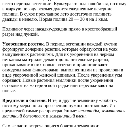
всего периода вегетации. Культура эта влаголюбивая, поэтому
в жаркую погоду рекомендуются ежедневные вечерние
поливы. В сухое прохладное лето достаточно поливать
дважды в неделю. Норма полива 20 — 30 л на 1 кв.м.
Поливают через насадку-дождик прямо в крестообразный
разрез над лункой.
Укоренение розеток.
В период вегетации каждый кустик
формирует дочерние розетки, которые образуются на усах,
выпущенных растениями. Для их укоренения на чёрном
нетканом материале делают дополнительные разрезы,
прикапывают в них новые розетки и пришпиливают
самодельными фиксаторами, выполненными из проволоки в
виде укороченной женской шпильки. После укоренения усы
обрезают. Новые растения земляники после укоренения
оставляют на материнской грядке или пересаживают на
новые.
Вредители и болезни.
И те, и другие землянику «любят»,
поэтому меры по их пресечению нужны постоянные. Из
вредителей самые распространённые:
нематоды, землянично-
малинный долгоносик
и
земляничный клещ
.
Самые часто встречающиеся болезни земляники: