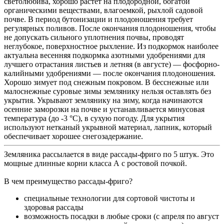
светолюбива, хорошо растет на плодородной, богатой
органическими веществами, влагоемкой, рыхлой садовой
почве. В период бутонизации и плодоношения требует
регулярных поливов. После окончания плодоношения, чтобы
не допускать сильного уплотнения почвы, проводят
неглубокое, поверхностное рыхление. Из подкормок наиболее
актуальна весенняя подкормка азотными удобрениями для
лучшего отрастания листьев и летняя (в августе) — фосфорно-
калийными удобрениями — после окончания плодоношения.
Хорошо зимует под снежным покровом. В бесснежные или
малоснежные суровые зимы землянику нельзя оставлять без
укрытия. Укрывают землянику на зиму, когда начинаются
осенние заморозки на почве и устанавливается минусовая
температура (до -3 °С), в сухую погоду. Для укрытия
используют нетканый укрывной материал, лапник, который
обеспечивает хорошее снегозадержание.
Земляника рассылается в виде рассады-фриго по 5 штук. Это
мощные длинные корни класса А с ростовой почкой.
В чем преимущество рассады-фриго?
специальные технологии для сортовой чистоты и
здоровья рассады
возможность посадки в любые сроки (с апреля по август