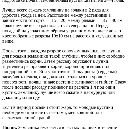
подготовке почвы, земляничным кустам хватит на 3—4 года.
Лучше всего сажать землянику на грядки в 2 ряда для
удобства ухода за ней. Расстояние между растениями в
зависимости от сорта — 15—20, между рядами — 35—40 см.
Гряды лучше всего располагать с севера на юг. Перед
посадкой на уложенном чёрном укрывном материале делают
крестообразные разрезы 10х10 см на расстояниях, указанных
выше.
После этого в каждом разрезе совочком выкапывают лунки
для посадки земляники такой глубины, чтобы в них свободно
разместились корни. Затем рассаду опускают в лунки,
тщательно расправляют корни, хорошо присыпают их
плодородной землёй и уплотняют. Точку роста (сердечко)
заглублять нельзя, она должна находиться на уровне
поверхности почвы, иначе растение загнивает и гибнет. Сразу
после посадки рассаду поливают из расчёта 1 л под один
кустик. Землянику лучше всего сажать в пасмурную или
дождливую погоду.
Если в период посадки стоит жара, то молодые кустики
необходимо притенить газетами, мешковиной или
свежескошенной травой.
Полив.
Земляника нуждается в частых поливах в течение