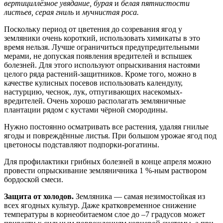
вертициллёзное увядание, бурая
и
белая пятнистости
листьев, серая гниль
и
мучнистая роса.
Поскольку период от цветения до созревания ягод у
земляники очень короткий, использовать химикаты в это
время нельзя. Лучше ограничиться предупредительными
мерами, не допуская появления вредителей и вспышек
болезней. Для этого используют опрыскивания настоями
целого ряда растений-защитников. Кроме того, можно в
качестве кулисных посевов использовать календулу,
настурцию, чеснок, лук, отпугивающих насекомых-
вредителей. Очень хорошо располагать земляничные
плантации рядом с кустами чёрной смородины.
Нужно постоянно осматривать все растения, удаляя гнилые
ягоды и повреждённые листья. При большом урожае ягод под
цветоносы подставляют подпорки-рогатины.
Для профилактики грибных болезней в конце апреля можно
провести опрыскивание земляничника 1 %-ным раствором
бордоской смеси.
Защита от холодов.
Земляника — самая незимостойкая из
всех ягодных культур. Даже кратковременное снижение
температуры в корнеобитаемом слое до –7 градусов может