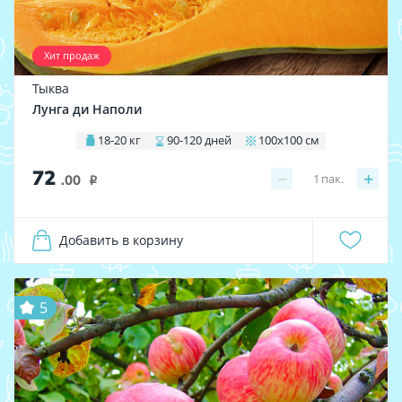
Хит продаж
Тыква
Лунга ди Наполи
18-20 кг
90-120 дней
100х100 см
72
−
+
1
пак.
.00
i
Добавить в корзину
5