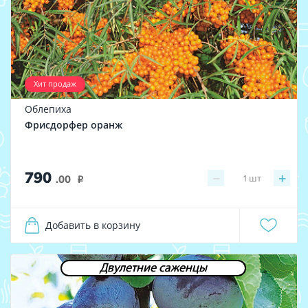
Хит продаж
Облепиха
Фрисдорфер оранж
790
−
+
1
шт
.00
i
Добавить в корзину
Двулетние саженцы