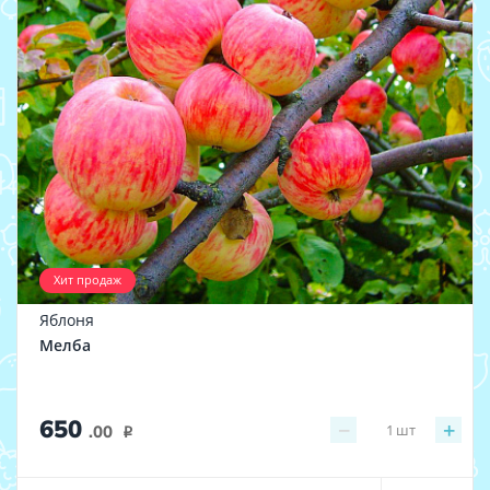
Хит продаж
Яблоня
Мелба
650
−
+
1
шт
.00
i