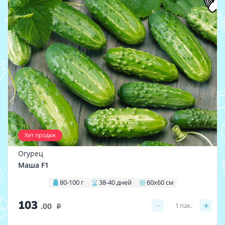
Хит продаж
Огурец
Маша F1
80-100 г
38-40 дней
60х60 см
103
−
+
1
пак.
.00
i