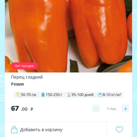
Хит продаж
Перец сладкий
Ревия
50-70 см
150-250 г
95-100 дней
8-10 кг/м²
67
−
+
1
пак.
.00
i
Добавить в корзину