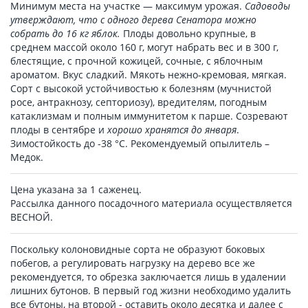
Минимум места на участке — максимум урожая.
Садоводы
утверждают, что с одного дерева Сенатора можно
собрать до 16 кг яблок.
Плоды довольно крупные, в
среднем массой около 160 г, могут набрать вес и в 300 г,
блестящие, с прочной кожицей, сочные, с яблочным
ароматом. Вкус сладкий. Мякоть нежно-кремовая, мягкая.
Сорт с высокой устойчивостью к болезням (мучнистой
росе, антракнозу, септориозу), вредителям, погодным
катаклизмам и полным иммунитетом к парше. Созревают
плоды в сентябре и
хорошо хранятся до января
.
Зимостойкость до -38 °С. Рекомендуемый опылитель –
Медок.
Цена указана за 1 саженец.
Рассылка данного посадочного материала осуществляется
ВЕСНОЙ.
Поскольку колоновидные сорта не образуют боковых
побегов, а регулировать нагрузку на дерево все же
рекомендуется, то обрезка заключается лишь в удалении
лишних бутонов. В первый год жизни необходимо удалить
все бутоны, на второй - оставить около десятка и далее с