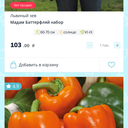
Хит продаж
Львиный зев
Мадам Баттерфляй набор
60-70 см
солнце
VI-IX
103
−
+
1
пак.
.00
i
Добавить в корзину
4.9