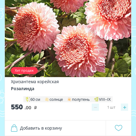
Хит продаж
Хризантема корейская
Розалинда
60 см
солнце
полутень
VIII–IX
550
−
+
1
шт
.00
i
Добавить в корзину