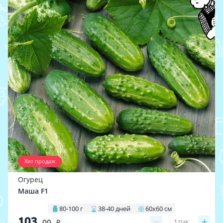
Хит продаж
Огурец
Маша F1
80-100 г
38-40 дней
60х60 см
103
−
+
1
пак.
.00
i