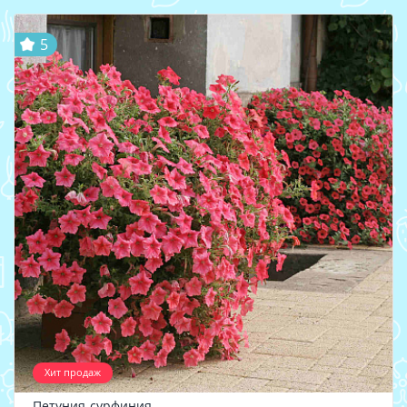
5
Хит продаж
Петуния-сурфиния