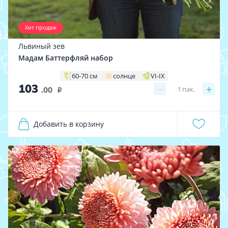
Хит продаж
Львиный зев
Мадам Баттерфляй набор
60-70 см
солнце
VI-IX
103
−
+
1
пак.
.00
i
Добавить в корзину