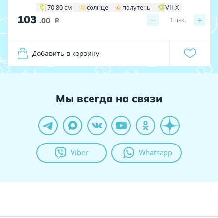
70-80 см
солнце
полутень
VII-X
103
−
+
1
пак.
.00
i
Добавить в корзину
Мы всегда на связи
Viber
Whatsapp