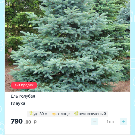
Хит продаж
Ель голубая
Глаука
до 30 м
солнце
вечнозеленый
790
−
+
1
шт
.00
i