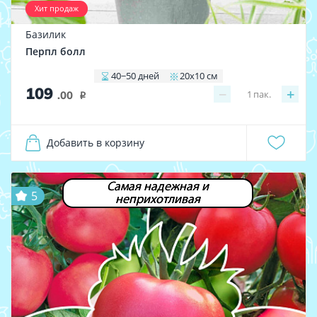
Хит продаж
Базилик
Перпл болл
40−50 дней
20х10 см
109
−
+
1
пак.
.00
i
Добавить в корзину
Самая надежная и
5
неприхотливая