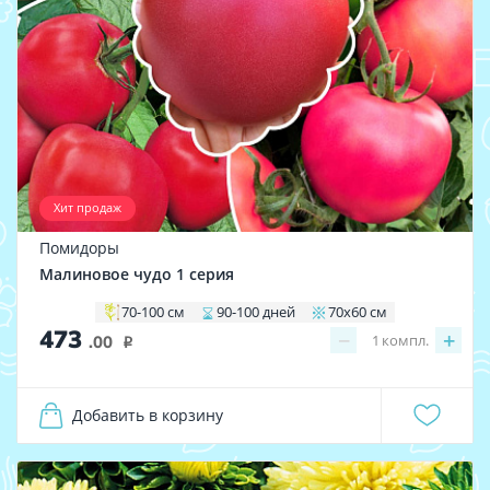
Хит продаж
Помидоры
Малиновое чудо 1 серия
70-100 см
90-100 дней
70х60 см
473
−
+
1
компл.
.00
i
Добавить в корзину