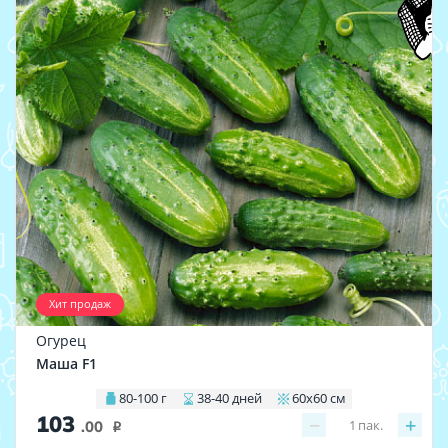
Хит продаж
Огурец
Маша F1
80-100 г
38-40 дней
60х60 см
103
−
+
1
пак.
.00
i