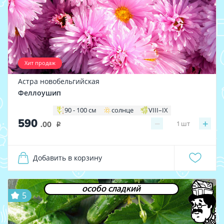
Хит продаж
Астра новобельгийская
Феллоушип
90 - 100 см
солнце
VIII–IX
590
−
+
1
шт
.00
i
Добавить в корзину
особо сладкий
5