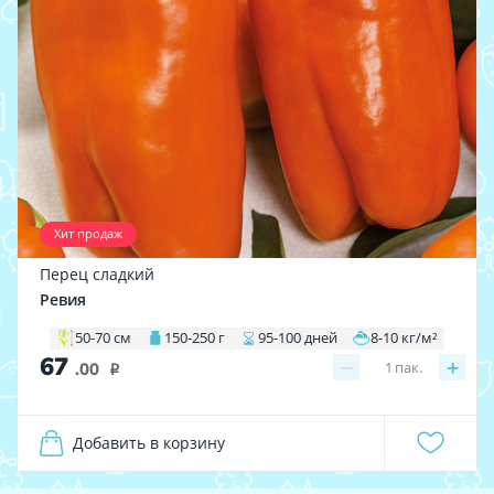
Хит продаж
Перец сладкий
Ревия
50-70 см
150-250 г
95-100 дней
8-10 кг/м²
67
−
+
1
пак.
.00
i
Добавить в корзину