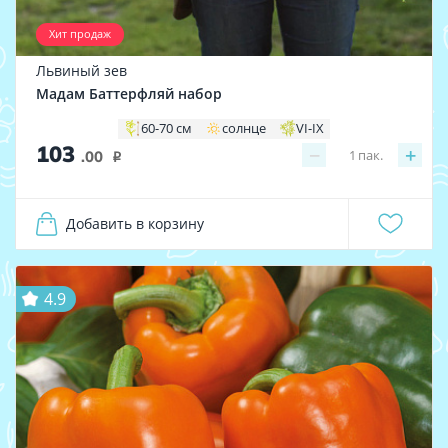
Хит продаж
Львиный зев
Мадам Баттерфляй набор
60-70 см
солнце
VI-IX
103
−
+
1
пак.
.00
i
Добавить в корзину
4.9