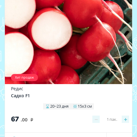
Хит продаж
Редис
Садко F1
20−23 дня
15x3 см
67
−
+
1
пак.
.00
i