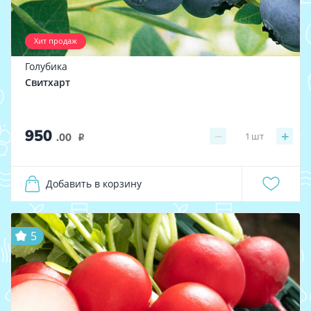
Хит продаж
Голубика
Свитхарт
950
−
+
1
шт
.00
i
Добавить в корзину
5