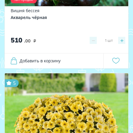
Вишня бессея
Акварель чёрная
510
−
+
1
шт
.00
i
Добавить в корзину
5