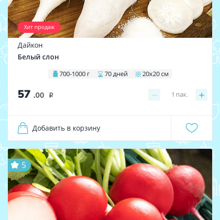
Хит продаж
Дайкон
Белый слон
700-1000 г
70 дней
20х20 см
57
−
+
1
пак.
.00
i
Добавить в корзину
5