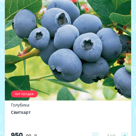
Хит продаж
Голубика
Свитхарт
950
−
+
1
шт
.00