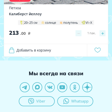
Петхоа
Калиберст йеллоу
20–25 см
солнце
полутень
VI–X
213
−
+
1
пак.
.00
i
Добавить в корзину
Мы всегда на связи
Viber
Whatsapp