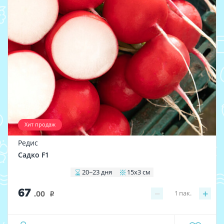
Хит продаж
Редис
Садко F1
20−23 дня
15x3 см
67
−
+
1
пак.
.00
i