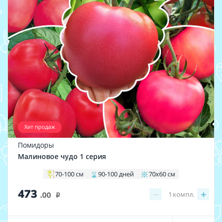
Хит продаж
Помидоры
Малиновое чудо 1 серия
70-100 см
90-100 дней
70х60 см
473
−
+
1
компл.
.00
i