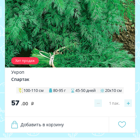
Хит продаж
Укроп
Спартак
100-110 см
80-95 г
45-50 дней
20х10 см
57
−
+
1
пак.
.00
i
Добавить в корзину