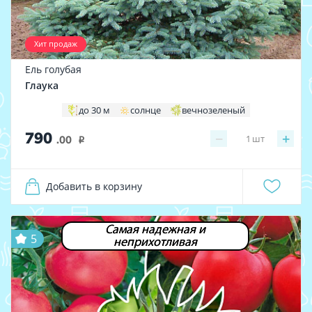
Хит продаж
Ель голубая
Глаука
до 30 м
солнце
вечнозеленый
790
−
+
1
шт
.00
i
Добавить в корзину
Самая надежная и
5
неприхотливая