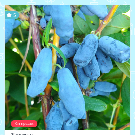
5
Хит продаж
Жимолость