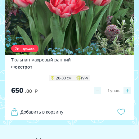
Хит продаж
Тюльпан махровый ранний
Фокстрот
20-30 см
IV-V
650
−
+
1
упак.
.00
i
Добавить в корзину