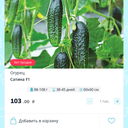
Хит продаж
Огурец
Сатина F1
88-108 г
38-45 дней
60х60 см
103
−
+
1
пак.
.00
i
Добавить в корзину