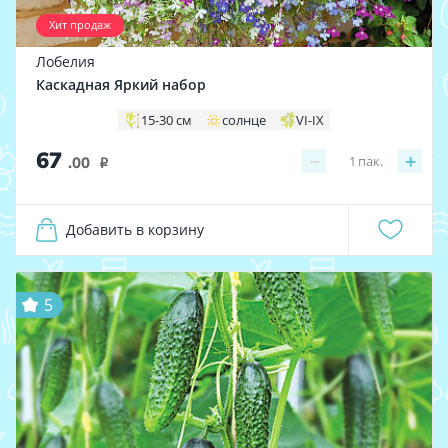
Хит продаж
Лобелия
Каскадная Яркий набор
15-30 см
солнце
VI-IX
67
−
+
1
пак.
.00
i
Добавить в корзину
5