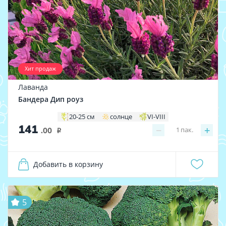
Хит продаж
Лаванда
Бандера Дип роуз
20-25 см
солнце
VI-VIII
141
−
+
1
пак.
.00
i
Добавить в корзину
5