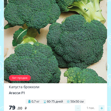
Хит продаж
Капуста брокколи
Агасси F1
0,7 кг
60-75 дней
50х50 см
79
−
+
1
пак.
.00
i