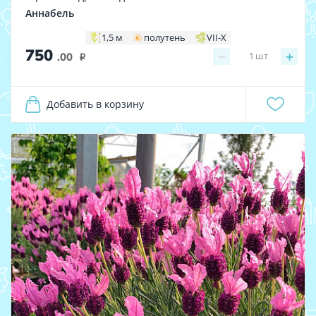
Аннабель
1,5 м
полутень
VII-X
750
−
+
1
шт
.00
i
Добавить в корзину