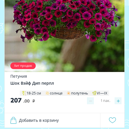
Хит продаж
Петуния
Шок Вэйф Дип перпл
18-25 см
солнце
полутень
VI—IX
207
−
+
1
пак.
.00
i
Добавить в корзину