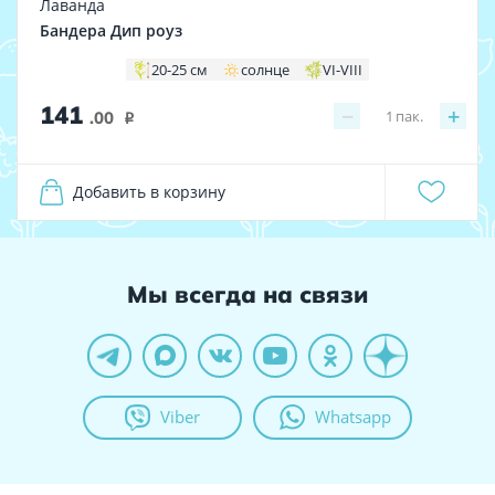
Лаванда
Бандера Дип роуз
20-25 см
солнце
VI-VIII
141
−
+
1
пак.
.00
i
Добавить в корзину
Мы всегда на связи
Viber
Whatsapp