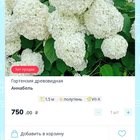
Хит продаж
Гортензия древовидная
Аннабель
1,5 м
полутень
VII-X
750
−
+
1
шт
.00
i
Добавить в корзину