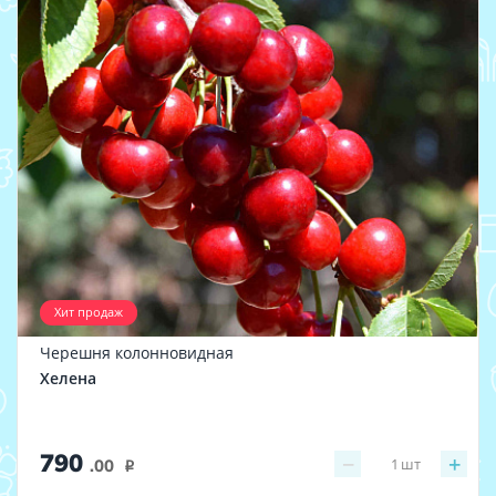
Хит продаж
Черешня колонновидная
Хелена
790
−
+
1
шт
.00
i