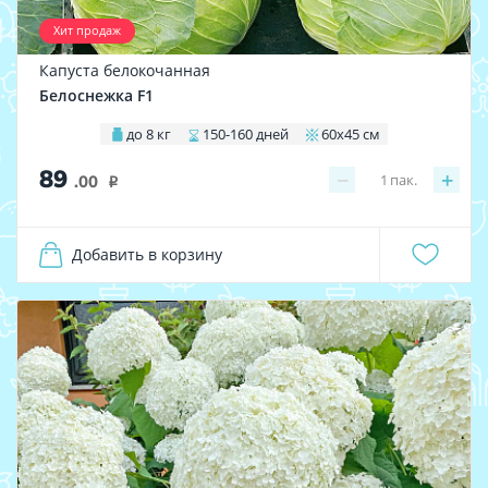
Хит продаж
Капуста белокочанная
Белоснежка F1
до 8 кг
150-160 дней
60х45 см
89
−
+
1
пак.
.00
i
Добавить в корзину