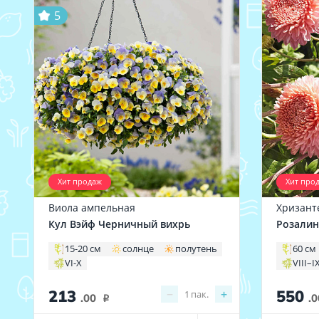
5
Хит продаж
Хит про
Виола ампельная
Хризант
Кул Вэйф Черничный вихрь
Розалин
15-20 см
солнце
полутень
60 см
VI-X
VIII–I
213
550
−
+
1
пак.
.00
.0
i