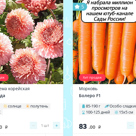
Я набрала миллион
5
просмотров на
нашем ютуб-канале
Сады России!
даж
Хит продаж
ема корейская
Морковь
да
Болеро F1
солнце
полутень
85-190 г
Особо сладки
X
100-125 дней
15х5 см
83
−
+
−
1
шт
0
.00
i
i