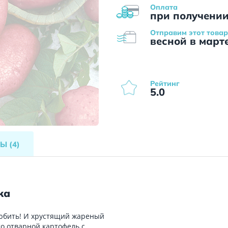
Оплата
при получени
Отправим этот товар
весной в март
Рейтинг
5.0
ВЫ
(4)
ка
олюбить! И хрустящий жареный
то отварной картофель с