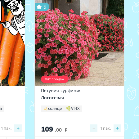
5
Хит продаж
Петуния-сурфиния
Лососевая
й
солнце
VI-IX
109
+
−
+
1
пак.
1
пак.
.00
i