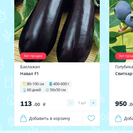
Хит продаж
Хит про
Баклажан
Голубик
Навал F1
Свитхар
80-100 см
400-600 г
60 дней
50х50 см
113
950
−
+
1
шт
.00
.0
i
Добавить в корзину
Доб