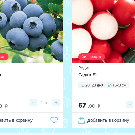
даж
Хит продаж
а
Редис
т
Садко F1
20−23 дня
15x3 см
−
+
1
шт
67
−
0
.00
i
i
авить в корзину
Добавить в корзину