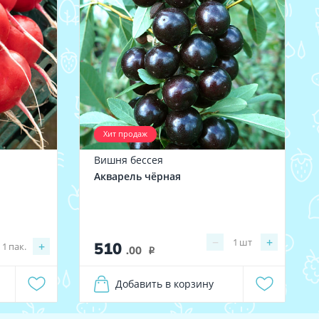
Хит продаж
Вишня бессея
Акварель чёрная
−
+
1
шт
510
+
1
пак.
.00
i
Добавить в корзину