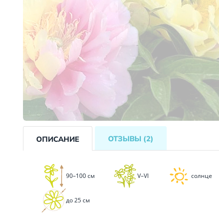
ОТЗЫВЫ
(2)
ОПИСАНИЕ
90–100 см
V–VI
солнце
до 25 см