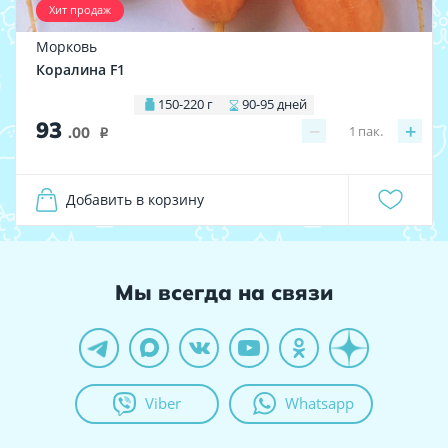
Хит продаж
Морковь
Коралина F1
150-220 г
90-95 дней
93
−
+
1
пак.
.00
i
Добавить в корзину
Мы всегда на связи
Viber
Whatsapp