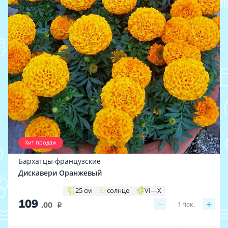
Хит продаж
Бархатцы французские
Дискавери Оранжевый
25 см
солнце
VI—X
109
−
+
1
пак.
.00
i