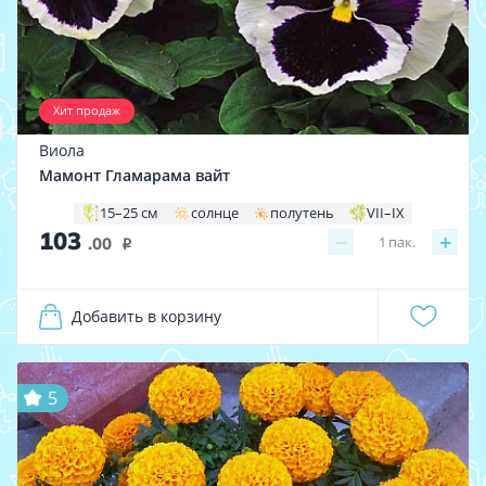
Хит продаж
Виола
Мамонт Гламарама вайт
15–25 см
солнце
полутень
VII–IX
103
−
+
1
пак.
.00
i
Добавить в корзину
5