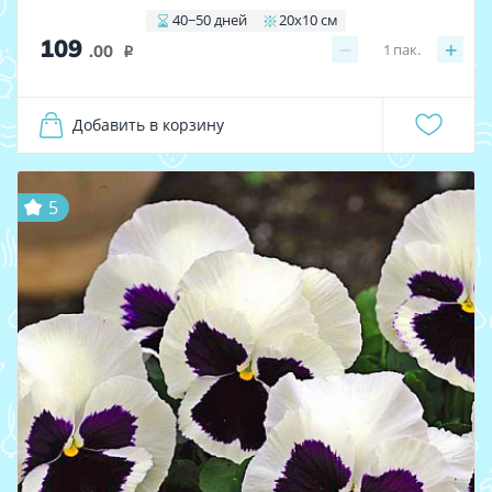
40−50 дней
20х10 см
109
−
+
1
пак.
.00
i
Добавить в корзину
5