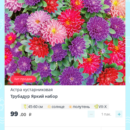
Хит продаж
Астра кустарниковая
Трубадур Яркий набор
45-60 см
солнце
полутень
VII-X
99
−
+
1
пак.
.00
i