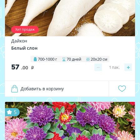
Хит продаж
Дайкон
Белый слон
700-1000 г
70 дней
20х20 см
57
−
+
1
пак.
.00
i
Добавить в корзину
5