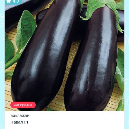
4.9
Хит продаж
Баклажан
Навал F1