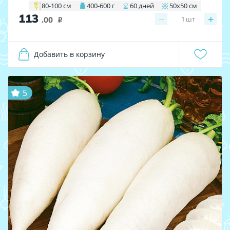
80-100 см
400-600 г
60 дней
50х50 см
113
−
+
1
шт
.00
i
Добавить в корзину
5