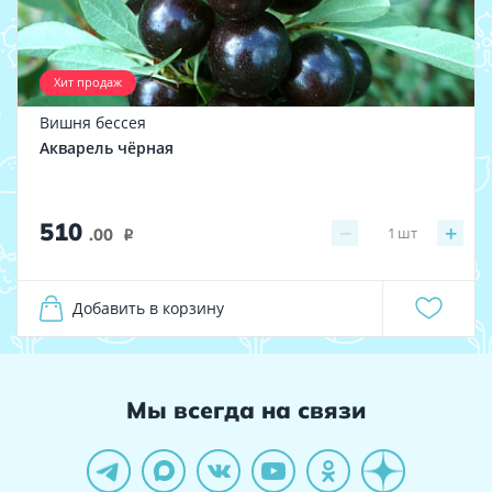
Хит продаж
Вишня бессея
Акварель чёрная
510
−
+
1
шт
.00
i
Добавить в корзину
Мы всегда на связи