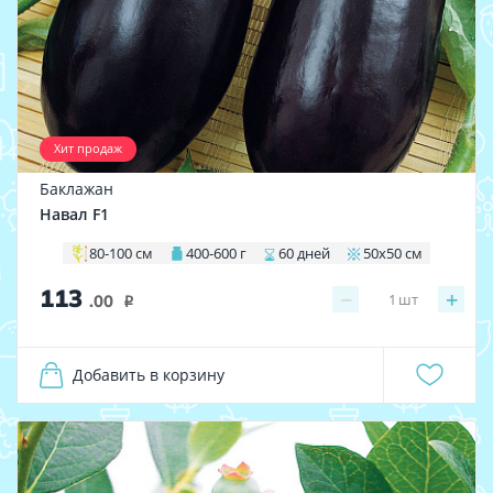
Хит продаж
Баклажан
Навал F1
80-100 см
400-600 г
60 дней
50х50 см
113
−
+
1
шт
.00
i
Добавить в корзину