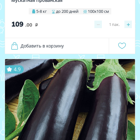
Мускатная Прованская
5-8 кг
до 200 дней
100х100 см
109
−
+
1
пак.
.00
i
Добавить в корзину
4.9