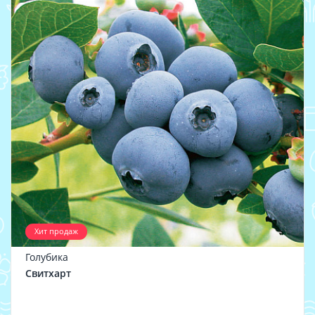
Хит продаж
Голубика
Свитхарт