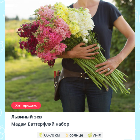
Хит продаж
Львиный зев
Мадам Баттерфляй набор
60-70 см
солнце
VI-IX