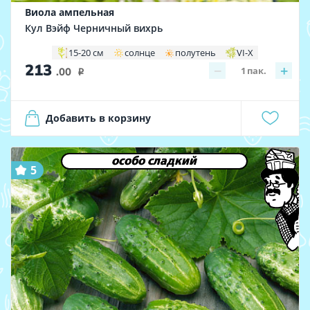
Виола ампельная
Кул Вэйф Черничный вихрь
15-20 см
солнце
полутень
VI-X
213
−
+
1
пак.
.00
i
Добавить в корзину
особо сладкий
5