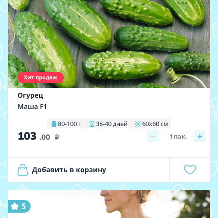
Хит продаж
Огурец
Маша F1
80-100 г
38-40 дней
60х60 см
103
−
+
1
пак.
.00
i
Добавить в корзину
5