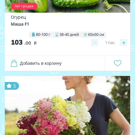
Хит продаж
Огурец
Маша F1
80-100 г
38-40 дней
60х60 см
103
−
+
1
пак.
.00
i
Добавить в корзину
5