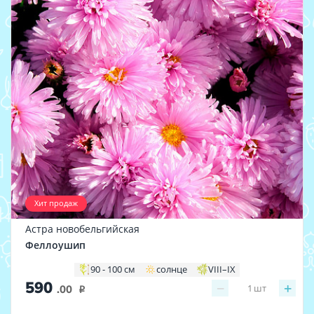
Хит продаж
Астра новобельгийская
Феллоушип
90 - 100 см
солнце
VIII–IX
590
−
+
1
шт
.00
i