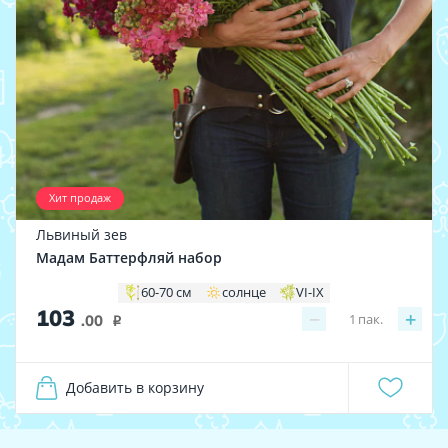
Хит продаж
Львиный зев
Мадам Баттерфляй набор
60-70 см
солнце
VI-IX
103
−
+
1
пак.
.00
i
Добавить в корзину