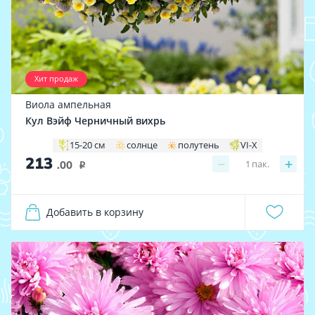
Хит продаж
Виола ампельная
Кул Вэйф Черничный вихрь
15-20 см
солнце
полутень
VI-X
213
−
+
1
пак.
.00
i
Добавить в корзину