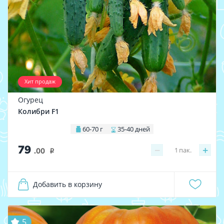
Хит продаж
Огурец
Колибри F1
60-70 г
35-40 дней
79
−
+
1
пак.
.00
i
Добавить в корзину
5