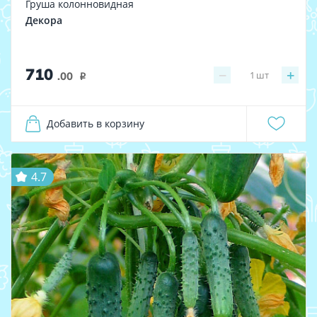
Груша колонновидная
Декора
710
−
+
1
шт
.00
i
Добавить в корзину
4.7