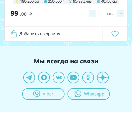
180-200 см
350-500 г
95-98 дней
40х50 см
99
−
+
1
пак.
.00
i
Добавить в корзину
Мы всегда на связи
Viber
Whatsapp