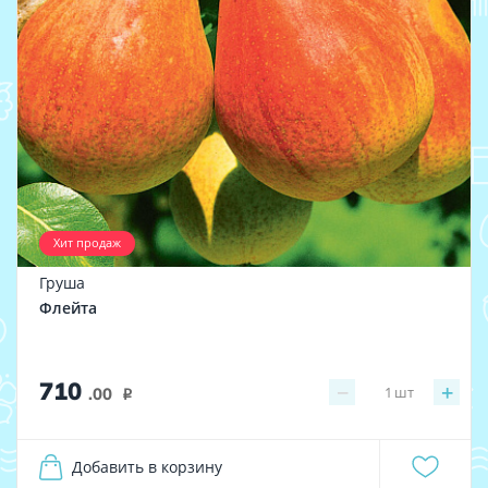
Хит продаж
Груша
Флейта
710
−
+
1
шт
.00
i
Добавить в корзину