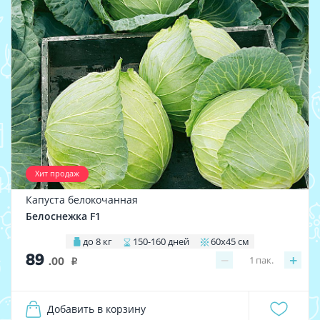
Хит продаж
Капуста белокочанная
Белоснежка F1
до 8 кг
150-160 дней
60х45 см
89
−
+
1
пак.
.00
i
Добавить в корзину