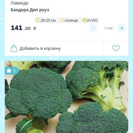
Лаванда
Бандера Дип роуз
20-25 см
солнце
VI-VIII
141
−
+
1
пак.
.00
i
Добавить в корзину
5