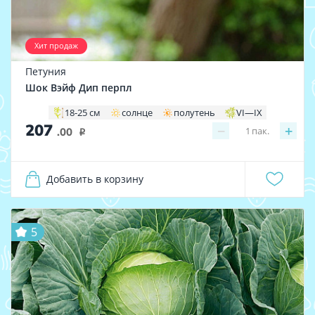
Хит продаж
Петуния
Шок Вэйф Дип перпл
18-25 см
солнце
полутень
VI—IX
207
−
+
1
пак.
.00
i
Добавить в корзину
5