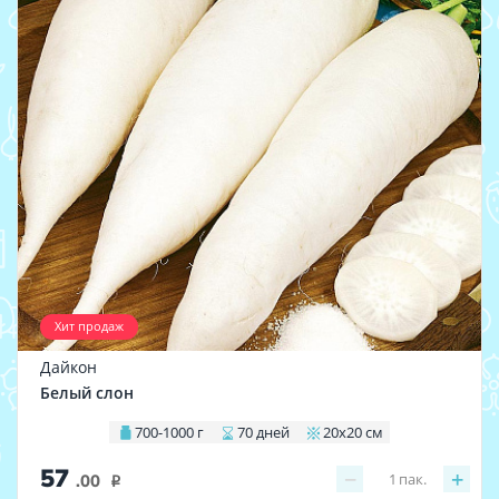
Хит продаж
Дайкон
Белый слон
700-1000 г
70 дней
20х20 см
57
−
+
1
пак.
.00
i