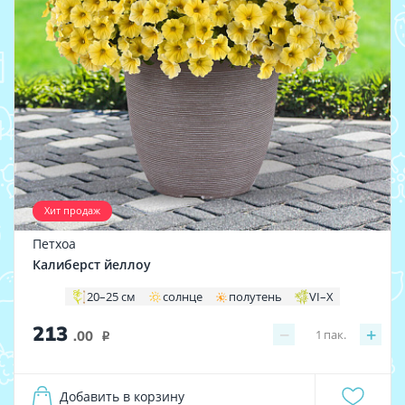
Хит продаж
Петхоа
Калиберст йеллоу
20–25 см
солнце
полутень
VI–X
213
−
+
1
пак.
.00
i
Добавить в корзину