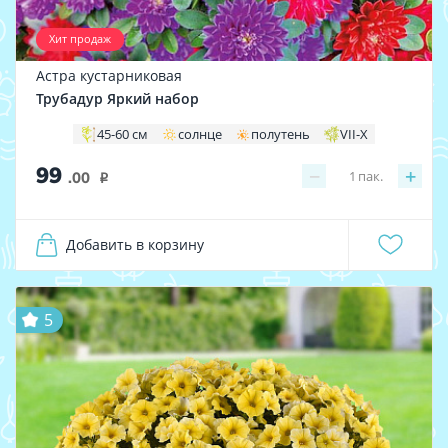
Хит продаж
Астра кустарниковая
Трубадур Яркий набор
45-60 см
солнце
полутень
VII-X
99
−
+
1
пак.
.00
i
Добавить в корзину
5