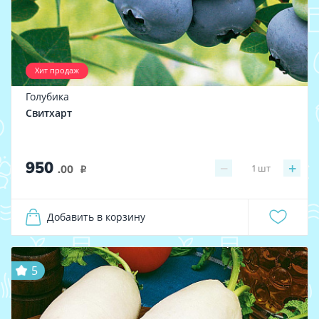
Хит продаж
Голубика
Свитхарт
950
−
+
1
шт
.00
i
Добавить в корзину
5