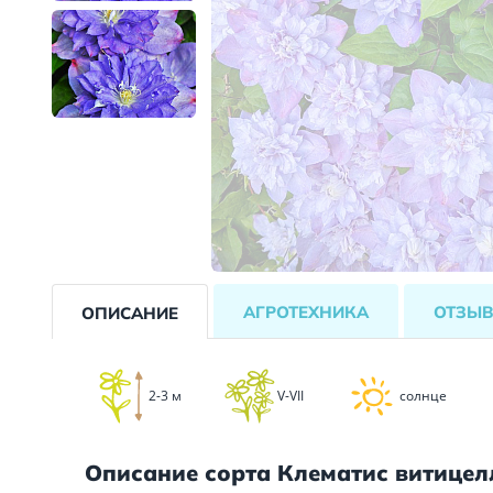
АГРОТЕХНИКА
ОТЗЫ
ОПИСАНИЕ
2-3 м
V-VII
солнце
Описание сорта Клематис витице