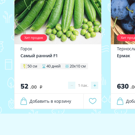
Хит продаж
Хит про
Горох
Терносл
Самый ранний F1
Ермак
50 см
40 дней
20х10 см
52
630
−
+
1
пак.
.00
.0
i
Добавить в корзину
Доб