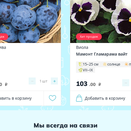
даж
Хит продаж
ива
Виола
Мамонт Гламарама вайт
15–25 см
солнце
VII–IX
−
+
1
шт
103
−
0
.00
i
i
авить в корзину
Добавить в корзину
Мы всегда на связи