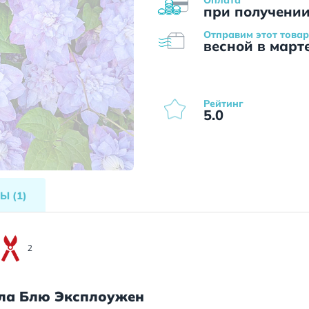
при получени
Отправим этот товар
весной в март
Рейтинг
5.0
ВЫ
(1)
2
лла Блю Эксплоужен