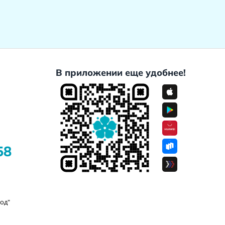
В приложении еще удобнее!
58
од"