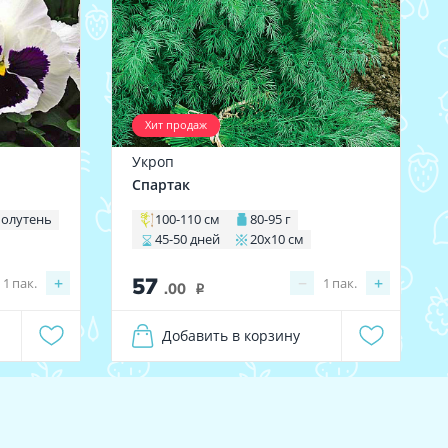
Хит продаж
Укроп
Спартак
полутень
100-110 см
80-95 г
45-50 дней
20х10 см
57
+
−
+
1
пак.
1
пак.
.00
i
Добавить в корзину