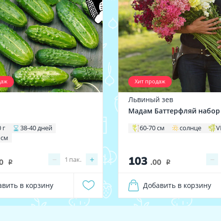
даж
Хит продаж
Львиный зев
1
Мадам Баттерфляй набор
 г
38-40 дней
60-70 см
солнце
V
 см
103
−
+
−
1
пак.
0
.00
i
i
авить в корзину
Добавить в корзину