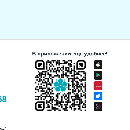
В приложении еще удобнее!
58
од"