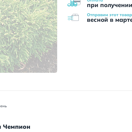
при получени
Отправим этот товар
весной в март
тень
л Чемпион