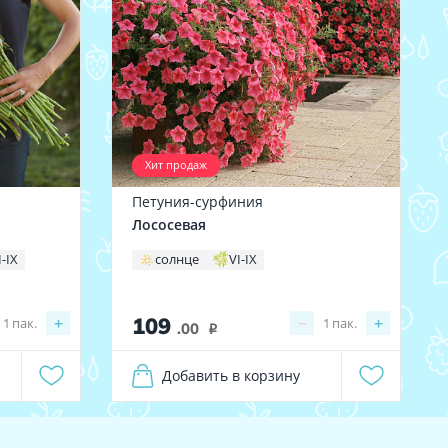
Хит продаж
Петуния-сурфиния
Лососевая
I-IX
солнце
VI-IX
109
+
−
+
1
пак.
1
пак.
.00
i
Добавить в корзину