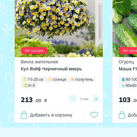
Хит продаж
Хит про
Виола ампельная
Огурец
Кул Вэйф Черничный вихрь
Маша F
15-20 см
солнце
полутень
80-100
VI-X
60х60
213
103
−
+
1
пак.
.00
.0
i
Добавить в корзину
Доб