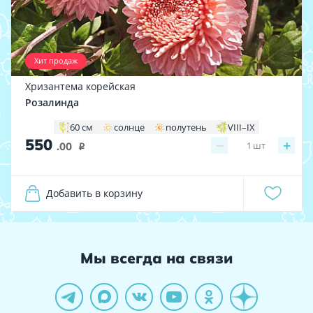
Хит продаж
Хризантема корейская
Розалинда
60 см
солнце
полутень
VIII–IX
550
−
+
1
шт
.00
i
Добавить в корзину
Мы всегда на связи