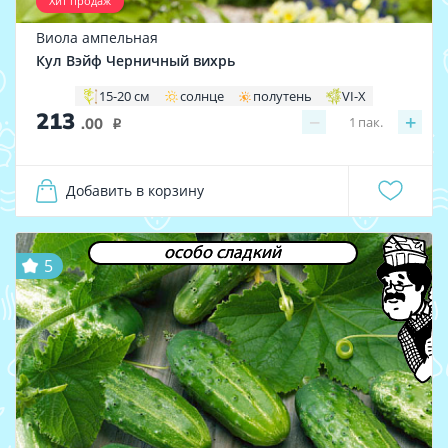
Хит продаж
Виола ампельная
Кул Вэйф Черничный вихрь
15-20 см
солнце
полутень
VI-X
213
−
+
1
пак.
.00
i
Добавить в корзину
особо сладкий
5