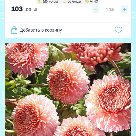
60-70 см
солнце
VI-IX
103
−
+
1
пак.
.00
i
Добавить в корзину