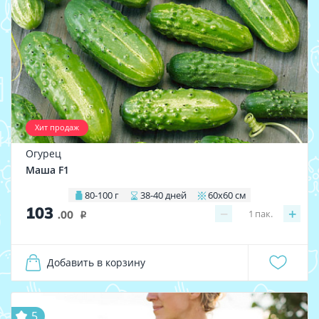
Хит продаж
Огурец
Маша F1
80-100 г
38-40 дней
60х60 см
103
−
+
1
пак.
.00
i
Добавить в корзину
5