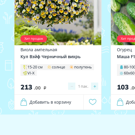
Хит продаж
Хит про
Виола ампельная
Огурец
Кул Вэйф Черничный вихрь
Маша F
15-20 см
солнце
полутень
80-100
VI-X
60х60
213
103
−
+
1
пак.
.00
.0
i
Добавить в корзину
Доб