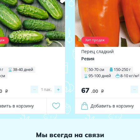
даж
Хит продаж
Перец сладкий
1
Ревия
 г
38-40 дней
50-70 см
150-250 г
 см
95-100 дней
8-10 кг/м²
67
−
+
−
1
пак.
0
.00
i
i
авить в корзину
Добавить в корзину
Мы всегда на связи