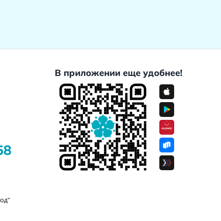
В приложении еще удобнее!
58
од"