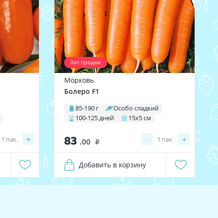
Хит продаж
Морковь
Болеро F1
85-190 г
Особо сладкий
100-125 дней
15х5 см
83
+
−
+
1
пак.
1
пак.
.00
i
Добавить в корзину