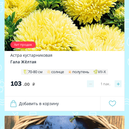
Хит продаж
Астра кустарниковая
Гала Жёлтая
70-80 см
солнце
полутень
VII-X
103
−
+
1
пак.
.00
i
Добавить в корзину