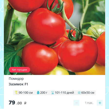
Хит продаж
Помидор
Зазимок F1
90-100 см
200 г
101-110 дней
60х50 см
79
−
+
1
пак.
.00
i