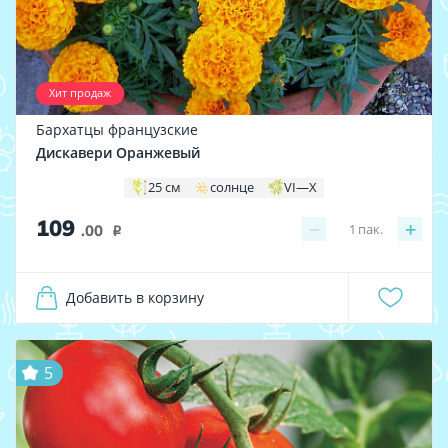
Хит продаж
Бархатцы французские
Дискавери Оранжевый
25 см
солнце
VI—X
109
−
+
1
пак.
.00
i
Добавить в корзину
5