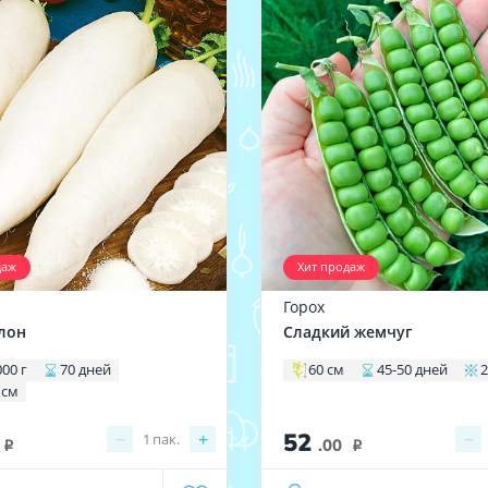
даж
Хит продаж
Горох
лон
Сладкий жемчуг
000 г
70 дней
60 см
45-50 дней
2
 см
52
−
+
−
1
пак.
.00
i
i