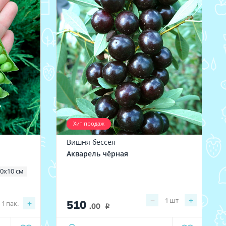
Хит продаж
Вишня бессея
Акварель чёрная
0х10 см
−
+
1
шт
510
+
1
пак.
.00
i