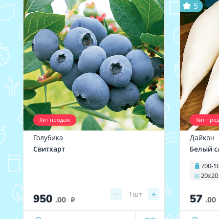
5
Хит продаж
Хит про
Голубика
Дайкон
Свитхарт
Белый с
700-1
20х20
−
+
1
шт
950
57
.00
.00
i