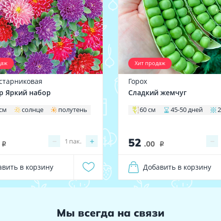
даж
Хит продаж
устарниковая
Горох
р Яркий набор
Сладкий жемчуг
 см
солнце
полутень
60 см
45-50 дней
2
52
−
+
−
1
пак.
.00
i
i
авить в корзину
Добавить в корзину
Мы всегда на связи