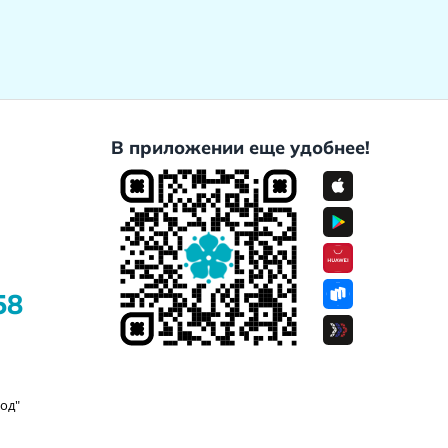
В приложении еще удобнее!
58
од"