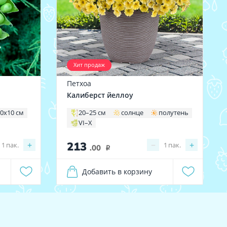
Хит продаж
Петхоа
Калиберст йеллоу
0х10 см
20–25 см
солнце
полутень
VI–X
213
+
−
+
1
пак.
1
пак.
.00
i
Добавить в корзину