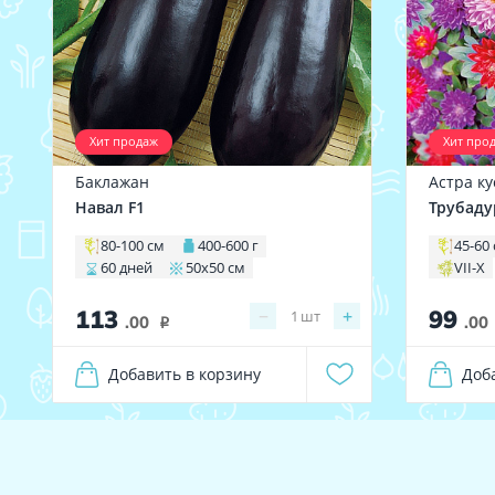
Хит продаж
Хит про
Баклажан
Астра к
Навал F1
Трубаду
80-100 см
400-600 г
45-60
60 дней
50х50 см
VII-X
113
99
−
+
1
шт
.00
.00
i
Добавить в корзину
Доб