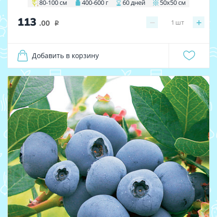
80-100 см
400-600 г
60 дней
50х50 см
113
−
+
1
шт
.00
i
Добавить в корзину