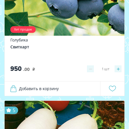
Хит продаж
Голубика
Свитхарт
950
−
+
1
шт
.00
i
Добавить в корзину
5