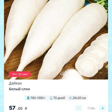
Хит продаж
Дайкон
Белый слон
700-1000 г
70 дней
20х20 см
57
−
+
1
пак.
.00
i