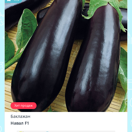
Хит продаж
Баклажан
Навал F1