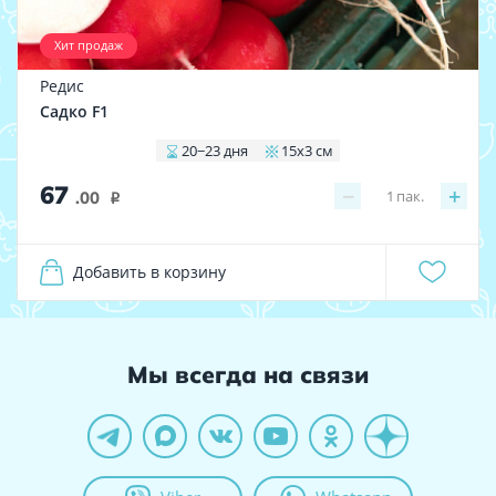
Хит продаж
Редис
Садко F1
20−23 дня
15x3 см
67
−
+
1
пак.
.00
i
Добавить в корзину
Мы всегда на связи