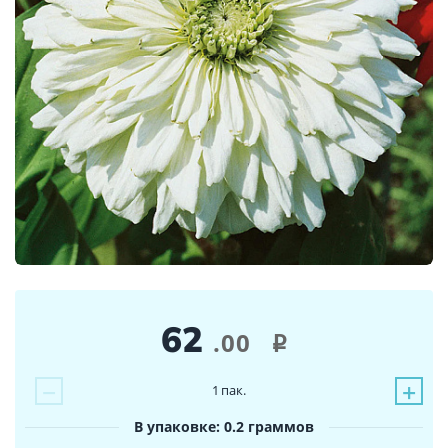
62
.00
i
−
+
1
пак.
В упаковке: 0.2 граммов