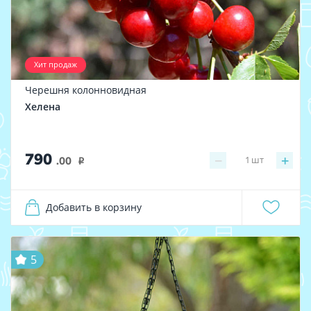
Хит продаж
Черешня колонновидная
Хелена
790
−
+
1
шт
.00
i
Добавить в корзину
5