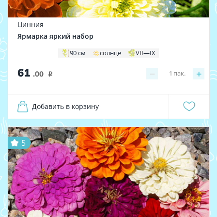
Цинния
Ярмарка яркий набор
90 см
солнце
VII—IX
61
−
+
1
пак.
.00
i
Добавить в корзину
5