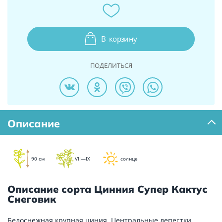
В
корзину
ПОДЕЛИТЬСЯ
Описание
90 см
VII—IX
солнце
Описание сорта Цинния Супер Кактус
Снеговик
Белоснежная крупная циния. Центральные лепестки