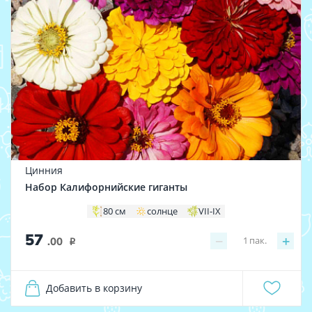
Цинния
Набор Калифорнийские гиганты
80 см
солнце
VII-IX
57
−
+
1
пак.
.00
i
Добавить в корзину