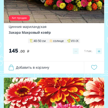
Хит продаж
Цинния мариландская
Захара Махровый ковёр
40-50 см
солнце
VII-IX
145
−
+
1
пак.
.00
i
Добавить в корзину