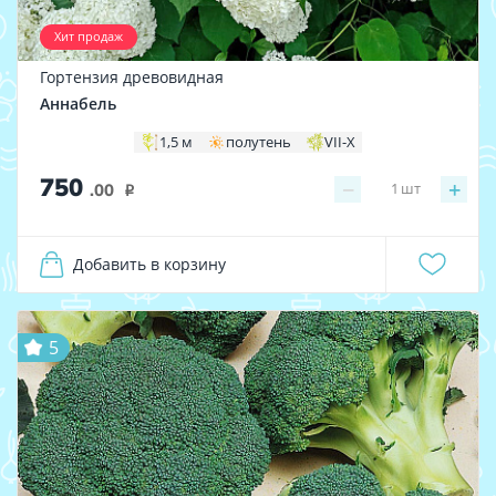
Хит продаж
Гортензия древовидная
Аннабель
1,5 м
полутень
VII-X
750
−
+
1
шт
.00
i
Добавить в корзину
5