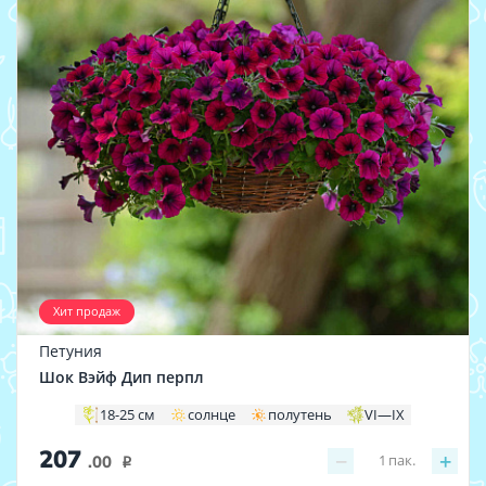
Хит продаж
Петуния
Шок Вэйф Дип перпл
18-25 см
солнце
полутень
VI—IX
207
−
+
1
пак.
.00
i