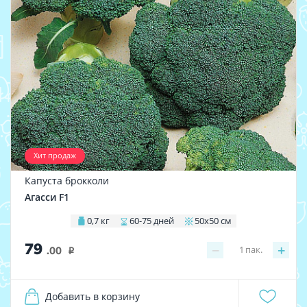
Хит продаж
Капуста брокколи
Агасси F1
0,7 кг
60-75 дней
50х50 см
79
−
+
1
пак.
.00
i
Добавить в корзину