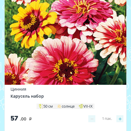
Цинния
Карусель набор
50 см
солнце
VII-IX
57
−
+
1
пак.
.00
i