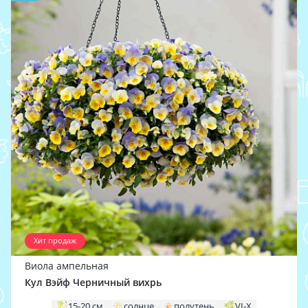
Хит продаж
Виола ампельная
Кул Вэйф Черничный вихрь
15-20 см
солнце
полутень
VI-X