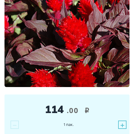
114
.00
i
−
+
1
пак.