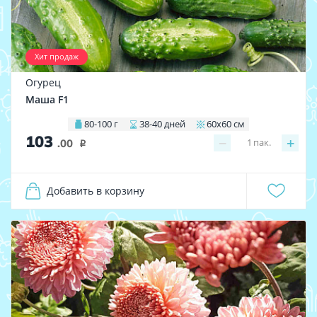
Хит продаж
Огурец
Маша F1
80-100 г
38-40 дней
60х60 см
103
−
+
1
пак.
.00
i
Добавить в корзину