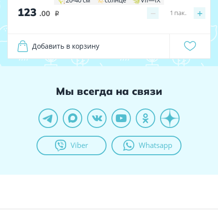
20-40 см
солнце
VII—IX
123
−
+
1
пак.
.00
i
Добавить в корзину
Мы всегда на связи
Viber
Whatsapp