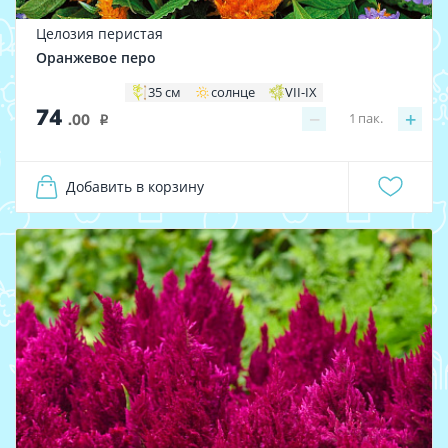
Целозия перистая
Оранжевое перо
35 см
солнце
VII-IX
74
−
+
1
пак.
.00
i
Добавить в корзину