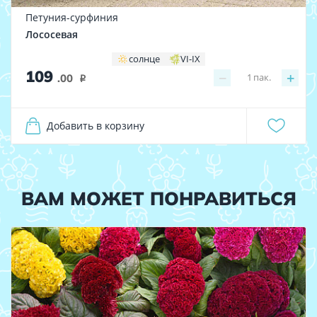
Петуния-сурфиния
Лососевая
солнце
VI-IX
109
−
+
1
пак.
.00
i
Добавить в корзину
ВАМ МОЖЕТ ПОНРАВИТЬСЯ