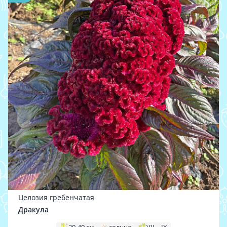
Целозия гребенчатая
Дракула