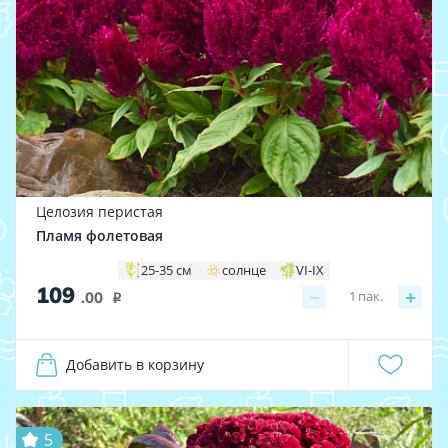
Целозия перистая
Пламя фолетовая
25-35 см
солнце
VI-IX
109
−
+
1
пак.
.00
i
Добавить в корзину
5