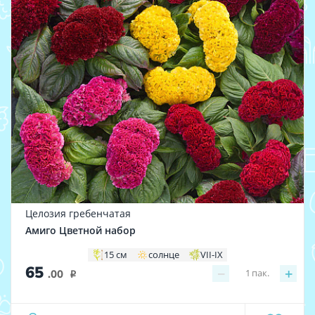
Целозия гребенчатая
Амиго Цветной набор
15 см
солнце
VII-IX
65
−
+
1
пак.
.00
i