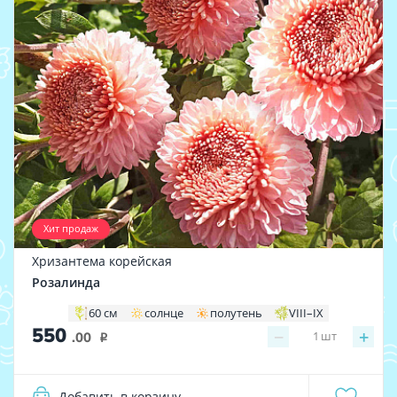
Хит продаж
Хризантема корейская
Розалинда
60 см
солнце
полутень
VIII–IX
550
−
+
1
шт
.00
i
Добавить в корзину