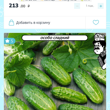
213
−
+
1
пак.
.00
i
Добавить в корзину
особо сладкий
5