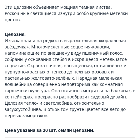
Эти целозии объединяет мощная тёмная листва.
Роскошные светящиеся изнутри особо крупные метёлки
цветов.
Целозия.
Изысканная и на редкость выразительная «коралловая
звёздочка». Многочисленные соцветия-колоски,
напоминающие по внешнему виду пшеничный колос,
собраны у основания стебля в искрящееся метельчатое
соцветие. Окраска сочная, насыщенная, от вишнёвых и
пурпурно-красных оттенков до нежных розовых и
пастельных желтовато-зелёных. Нарядная маленькая
волшебница совершенно неповторима как комнатная
горшечная культура. Она отлично смотрится на балконах, в
контейнерах, прекрасно разнообразит садовый дизайн.
Целозия тепло- и светолюбива, относительно
засухоустойчива. В открытом грунте цветёт всё лето до
первых заморозков.
Цена указана за 20 шт. семян целозии.