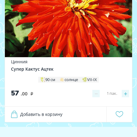
Цинния
Супер Кактус Ацтек
90 см
солнце
VII-IX
57
−
+
1
пак.
.00
i
Добавить в корзину