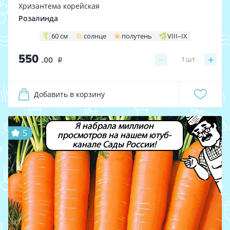
Хризантема корейская
Розалинда
60 см
солнце
полутень
VIII–IX
550
−
+
1
шт
.00
i
Добавить в корзину
Я набрала миллион
5
просмотров на нашем ютуб-
канале Сады России!