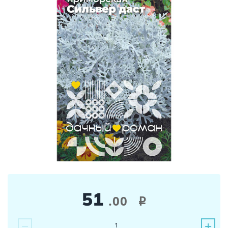
51
.00
i
−
+
1