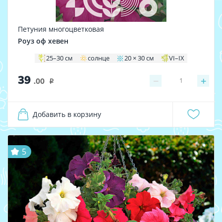
Петуния многоцветковая
Роуз оф хевен
25–30 см
солнце
20 × 30 см
VI–IX
39
−
+
1
.00
i
Добавить в корзину
5