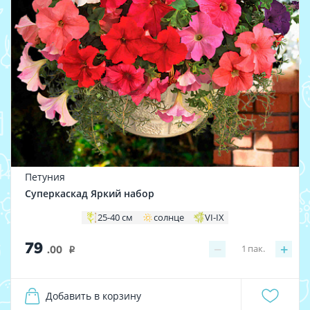
Петуния
Суперкаскад Яркий набор
25-40 см
солнце
VI-IX
79
−
+
1
пак.
.00
i
Добавить в корзину