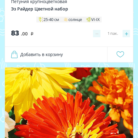
Петуния крупноцветковая
Эз Райдер Цветной набор
25-40 см
солнце
VI-IX
83
−
+
1
пак.
.00
i
Добавить в корзину