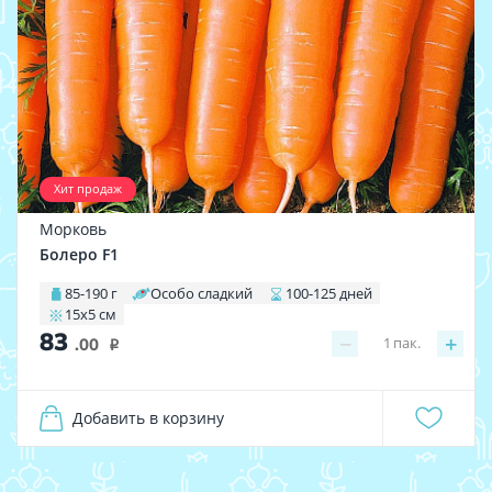
Хит продаж
Морковь
Болеро F1
85-190 г
Особо сладкий
100-125 дней
15х5 см
83
−
+
1
пак.
.00
i
Добавить в корзину