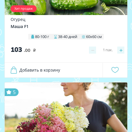
Хит продаж
Огурец
Маша F1
80-100 г
38-40 дней
60х60 см
103
−
+
1
пак.
.00
i
Добавить в корзину
5