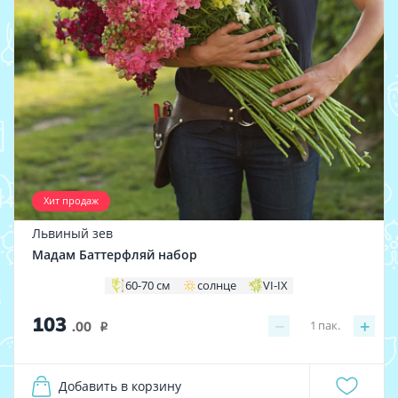
Хит продаж
Львиный зев
Мадам Баттерфляй набор
60-70 см
солнце
VI-IX
103
−
+
1
пак.
.00
i
Добавить в корзину