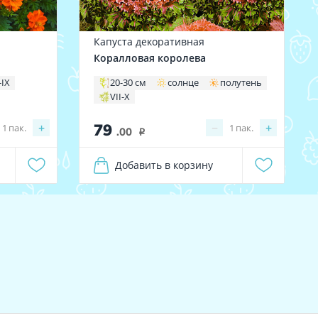
Капуста декоративная
Коралловая королева
-IX
20-30 см
солнце
полутень
VII-X
79
+
−
+
1
пак.
1
пак.
.00
i
Добавить в корзину