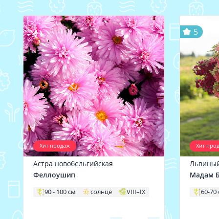
5
Хит продаж
Хит про
Астра новобельгийская
Львиный
Феллоушип
Мадам Б
90 - 100 см
солнце
VIII–IX
60-70