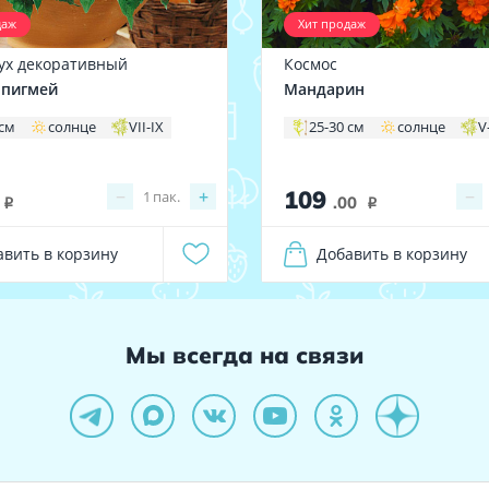
даж
Хит продаж
ух декоративный
Космос
 пигмей
Мандарин
 см
солнце
VII-IX
25-30 см
солнце
V
109
−
+
−
1
пак.
.00
i
i
авить в корзину
Добавить в корзину
Мы всегда на связи