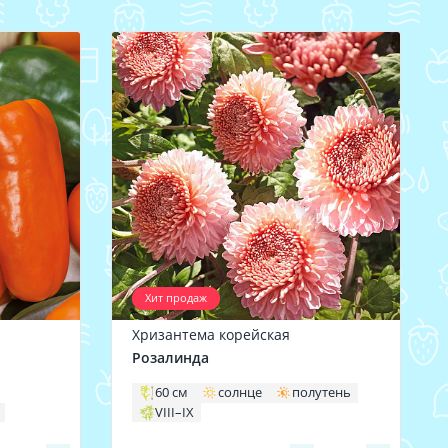
Хит продаж
Хризантема корейская
Розалинда
60 см
солнце
полутень
VIII–IX