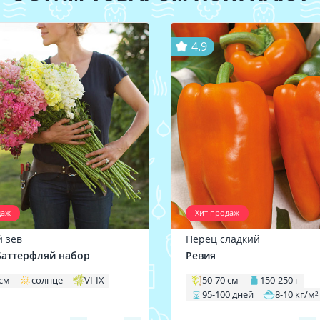
4.9
даж
Хит продаж
 зев
Перец сладкий
аттерфляй набор
Ревия
 см
солнце
VI-IX
50-70 см
150-250 г
95-100 дней
8-10 кг/м²