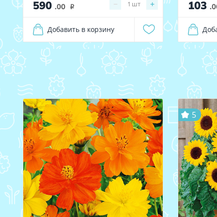
590
103
−
+
1
шт
.00
.0
i
Добавить в корзину
Доб
5