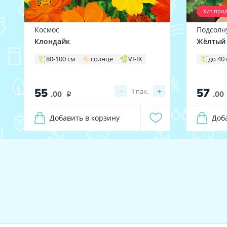
Хит про
Космос
Подсолн
Клондайк
Жёлтый
80-100 см
солнце
VI-IX
до 40
55
57
−
+
1
пак.
.00
.00
i
Добавить в корзину
Доб