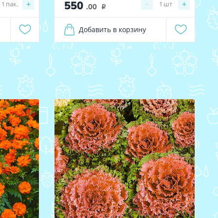
550
+
−
+
1
пак.
1
шт
.00
i
Добавить в корзину