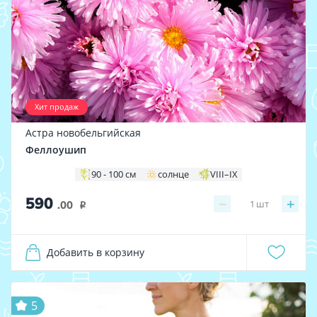
Хит продаж
Астра новобельгийская
Феллоушип
90 - 100 см
солнце
VIII–IX
590
−
+
1
шт
.00
i
Добавить в корзину
5