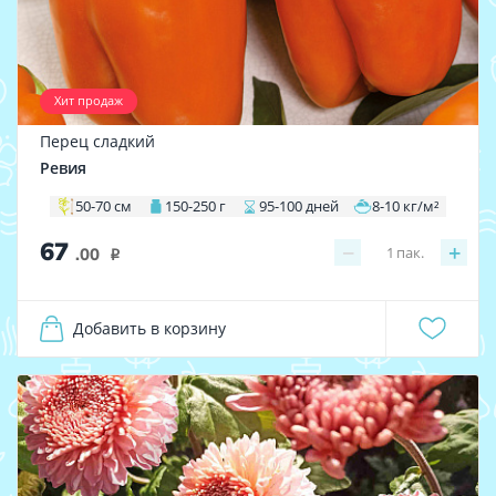
Хит продаж
Перец сладкий
Ревия
50-70 см
150-250 г
95-100 дней
8-10 кг/м²
67
−
+
1
пак.
.00
i
Добавить в корзину