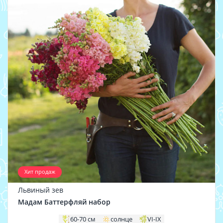
Хит продаж
Львиный зев
Мадам Баттерфляй набор
60-70 см
солнце
VI-IX