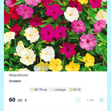
Мирабилис
Олимп
60-70 см
солнце
VII-IX
60
−
+
1
пак.
.00
i