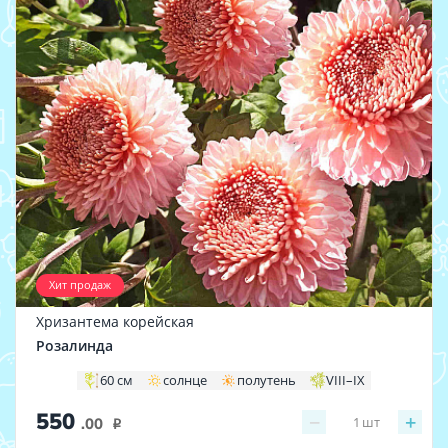
Хит продаж
Хризантема корейская
Розалинда
60 см
солнце
полутень
VIII–IX
550
−
+
1
шт
.00
i