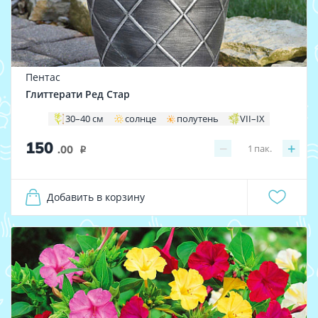
Пентас
Глиттерати Ред Стар
30–40 см
солнце
полутень
VII–IX
150
−
+
1
пак.
.00
i
Добавить в корзину