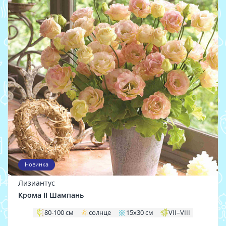
Новинка
Лизиантус
Крома II Шампань
80-100 см
солнце
15х30 см
VII–VIII