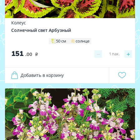
Колеус
Солнечный свет Арбузный
50 см
солнце
151
−
+
1
пак.
.00
i
Добавить в корзину