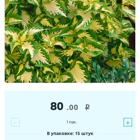
80
.00
i
−
+
1
пак.
В упаковке: 15 штук