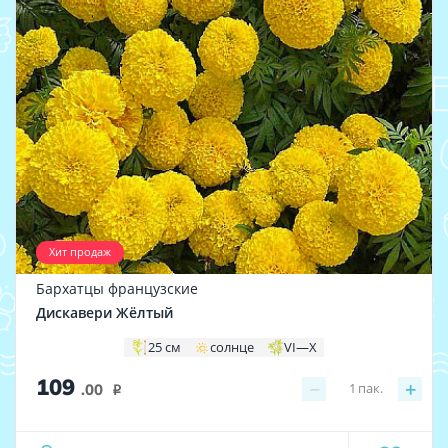
Хит продаж
Бархатцы французские
Дискавери Жёлтый
25 см
солнце
VI—X
109
−
+
1
пак.
.00
i