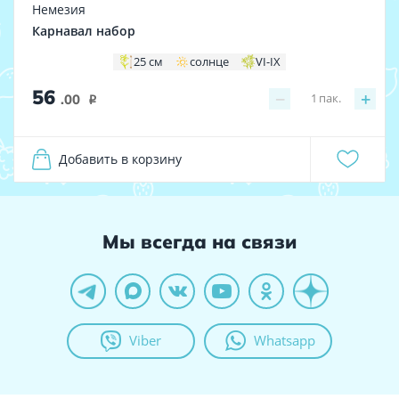
Немезия
Карнавал набор
25 см
солнце
VI-IX
56
−
+
1
пак.
.00
i
Добавить в корзину
Мы всегда на связи
Viber
Whatsapp