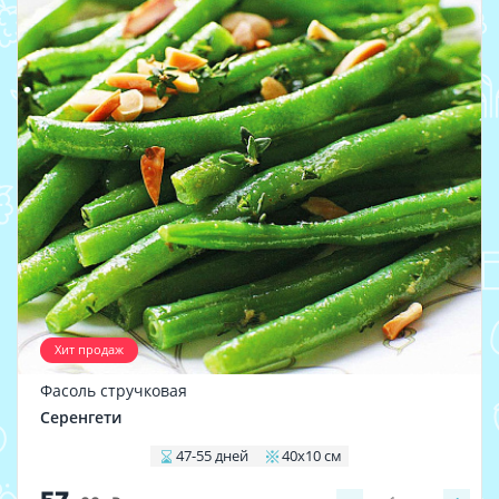
Хит продаж
Фасоль стручковая
Серенгети
47-55 дней
40х10 см