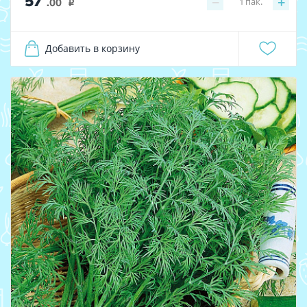
57
−
+
1
пак.
.00
i
Добавить в корзину