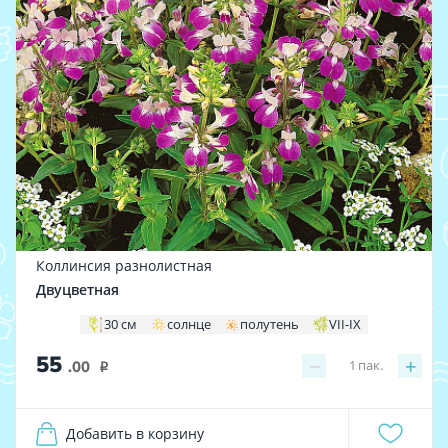
Коллинсия разнолистная
Двуцветная
30 см
солнце
полутень
VII-IX
55
−
+
1
пак.
.00
i
Добавить в корзину