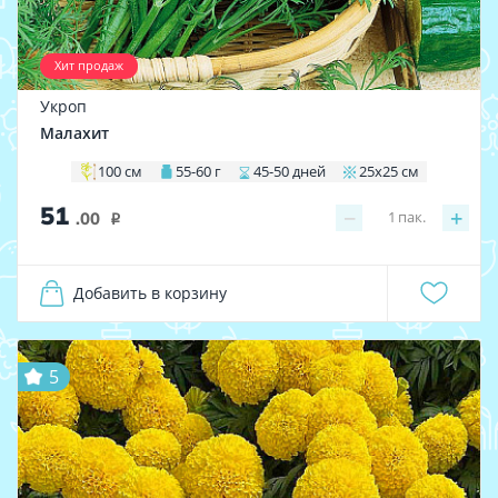
Хит продаж
Укроп
Малахит
100 см
55-60 г
45-50 дней
25х25 см
51
−
+
1
пак.
.00
i
Добавить в корзину
5