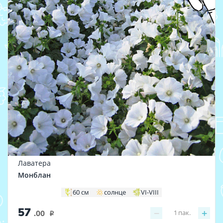
Лаватера
Монблан
60 см
солнце
VI-VIII
57
−
+
1
пак.
.00
i